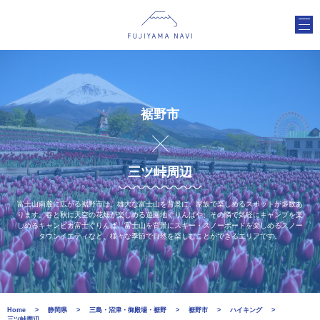
裾野市
三ツ峠周辺
富士山南麓に広がる裾野市は、雄大な富士山を背景に、家族で楽しめるスポットが多数あ
ります。春と秋に天空の花畑が楽しめる遊園地ぐりんぱや、その隣で気軽にキャンプを楽
しめるキャンピカ富士ぐりんぱ、富士山を背景にスキー・スノーボードを楽しめるスノー
タウンイエティなど、様々な季節で自然を楽しむことができるエリアです。
Home
静岡県
三島・沼津・御殿場・裾野
裾野市
ハイキング
三ツ峠周辺