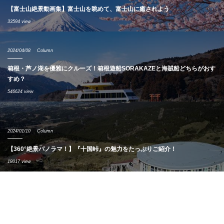
【富士山絶景動画集】富士山を眺めて、富士山に癒されよう
33594 view
2024/04/08
Column
箱根・芦ノ湖を優雅にクルーズ！箱根遊船SORAKAZEと海賊船どちらがおす
すめ？
546624 view
2024/01/10
Column
【360°絶景パノラマ！】『十国峠』の魅力をたっぷりご紹介！
18017 view