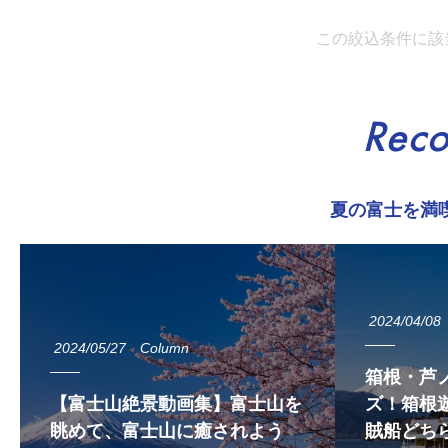
この絞込条件に該
Rec
夏の富士を満
2024/04/08
2024/05/27
Column
箱根・芦
【富士山絶景動画集】富士山を
ズ！箱根遊
眺めて、富士山に癒されよう
賊船どち