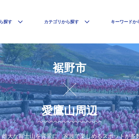
ら探す
カテゴリから探す
キーワードか
裾野市
愛鷹山周辺
、雄大な富士山を背景に、家族で楽しめるスポットが多