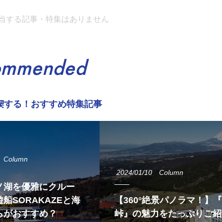
当する記事・特集はありません
ommended
喫する！おすすめ特集記事
Column
2024/01/10
Column
ノ湖を優雅にクルー
船SORAKAZEと海
【360°絶景パノラマ！】
らがおすすめ？
峠』の魅力をたっぷりご紹