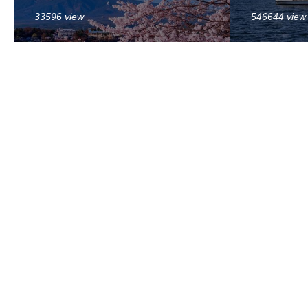
33596 view
546644 view