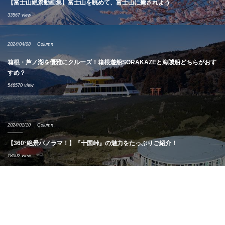
【富士山絶景動画集】富士山を眺めて、富士山に癒されよう
33567 view
2024/04/08
Column
箱根・芦ノ湖を優雅にクルーズ！箱根遊船SORAKAZEと海賊船どちらがおす
すめ？
546570 view
2024/01/10
Column
【360°絶景パノラマ！】『十国峠』の魅力をたっぷりご紹介！
18002 view