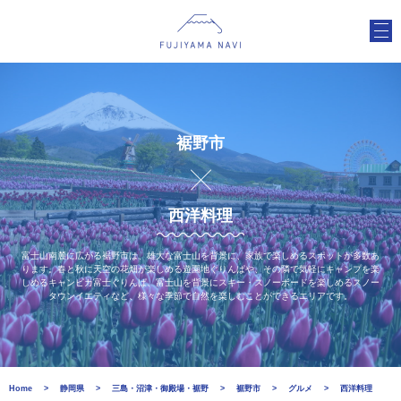
裾野市
西洋料理
富士山南麓に広がる裾野市は、雄大な富士山を背景に、家族で楽しめるスポットが多数あ
ります。春と秋に天空の花畑が楽しめる遊園地ぐりんぱや、その隣で気軽にキャンプを楽
しめるキャンピカ富士ぐりんぱ、富士山を背景にスキー・スノーボードを楽しめるスノー
タウンイエティなど、様々な季節で自然を楽しむことができるエリアです。
Home
静岡県
三島・沼津・御殿場・裾野
裾野市
グルメ
西洋料理