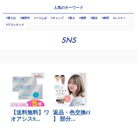
人気のキーワード
富士山
裾野市
ぐりんぱ
キャンプ
富士
裾野
観光
静岡
レジャー
アスレチック
SNS