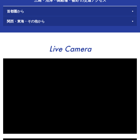
三島・沼津・御殿場・裾野 の交通アクセス
首都圏から
関西・東海・その他から
Live Camera