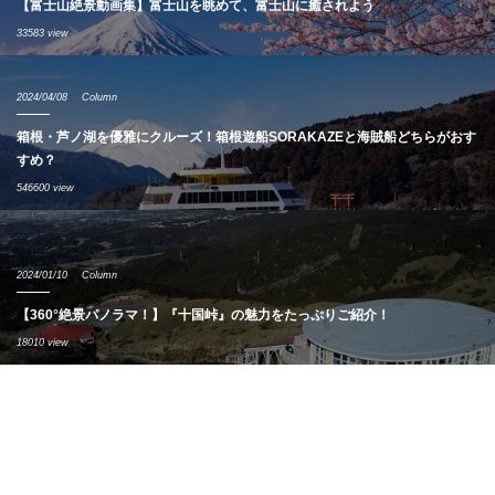
【富士山絶景動画集】富士山を眺めて、富士山に癒されよう
33583 view
2024/04/08
Column
箱根・芦ノ湖を優雅にクルーズ！箱根遊船SORAKAZEと海賊船どちらがおす
すめ？
546600 view
2024/01/10
Column
【360°絶景パノラマ！】『十国峠』の魅力をたっぷりご紹介！
18010 view