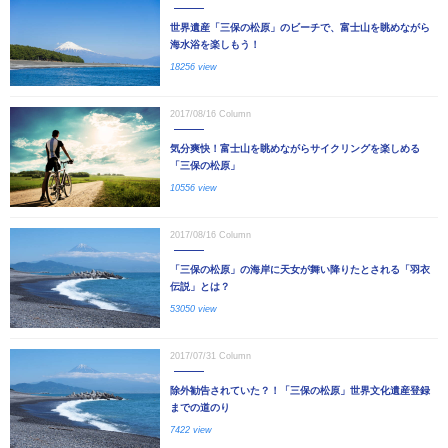
世界遺産「三保の松原」のビーチで、富士山を眺めながら
海水浴を楽しもう！
18256 view
2017/08/16
Column
気分爽快！富士山を眺めながらサイクリングを楽しめる
「三保の松原」
10556 view
2017/08/16
Column
「三保の松原」の海岸に天女が舞い降りたとされる「羽衣
伝説」とは？
53050 view
2017/07/31
Column
除外勧告されていた？！「三保の松原」世界文化遺産登録
までの道のり
7422 view