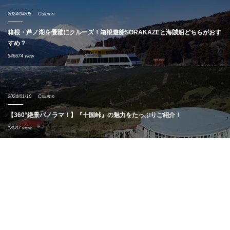
2024/04/08
Column
箱根・芦ノ湖を優雅にクルーズ！箱根遊船SORAKAZEと海賊船どちらがおす
すめ？
546674 view
2024/01/10
Column
【360°絶景パノラマ！】『十国峠』の魅力をたっぷりご紹介！
18037 view