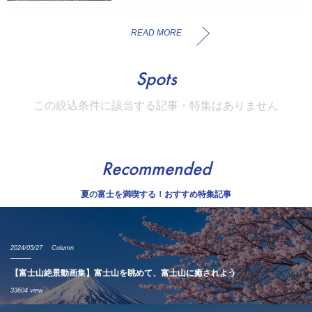
READ MORE
Spots
この絞込条件に該当する記事・特集はありません
Recommended
夏の富士を満喫する！おすすめ特集記事
2024/05/27
Column
【富士山絶景動画集】富士山を眺めて、富士山に癒されよう
33604 view