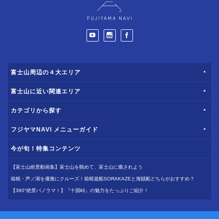
富士山周辺の４大エリア
富士山に近い関連エリア
カテゴリから探す
フジヤマNAVI メニューガイド
今が旬！特集コンテンツ
【富士山絶景動画集】富士山を眺めて、富士山に癒されよう
箱根・芦ノ湖を優雅にクルーズ！箱根遊船SORAKAZEと海賊船どちらがおすすめ？
【360°絶景パノラマ！】『十国峠』の魅力をたっぷりご紹介！