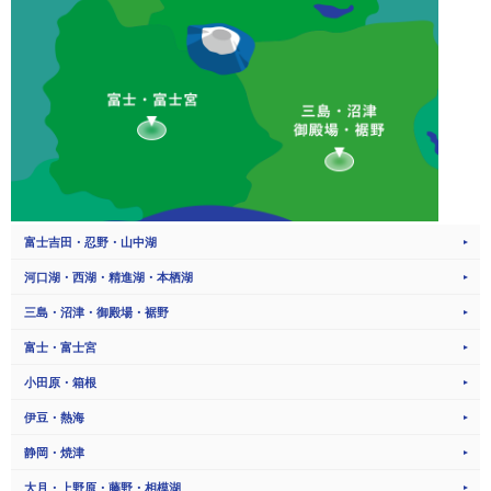
富士吉田・忍野・山中湖
河口湖・西湖・精進湖・本栖湖
三島・沼津・御殿場・裾野
富士・富士宮
小田原・箱根
伊豆・熱海
静岡・焼津
大月・上野原・藤野・相模湖