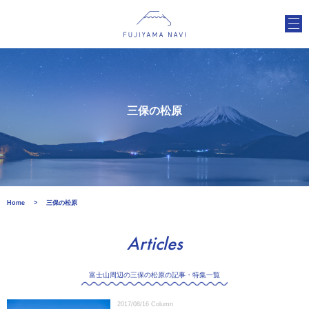
三保の松原
Home
三保の松原
Articles
富士山周辺の三保の松原の記事・特集一覧
2017/08/16
Column