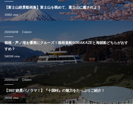
【富士山絶景動画集】富士山を眺めて、富士山に癒されよう
33583 view
2024/04/08
Column
箱根・芦ノ湖を優雅にクルーズ！箱根遊船SORAKAZEと海賊船どちらがおす
すめ？
546598 view
2024/01/10
Column
【360°絶景パノラマ！】『十国峠』の魅力をたっぷりご紹介！
18008 view