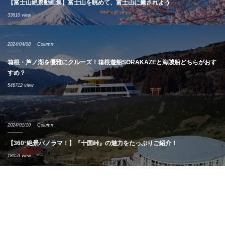
【富士山絶景動画集】富士山を眺めて、富士山に癒されよう
33610 view
2024/04/08
Column
箱根・芦ノ湖を優雅にクルーズ！箱根遊船SORAKAZEと海賊船どちらがおす
すめ？
546712 view
2024/01/10
Column
【360°絶景パノラマ！】『十国峠』の魅力をたっぷりご紹介！
18053 view