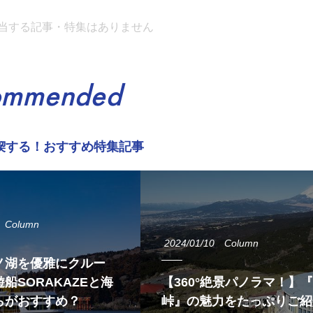
当する記事・特集はありません
ommended
喫する！おすすめ特集記事
Column
2024/01/10
Column
ノ湖を優雅にクルー
船SORAKAZEと海
【360°絶景パノラマ！】
らがおすすめ？
峠』の魅力をたっぷりご紹