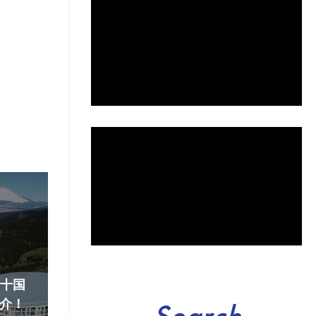
『十国
介！