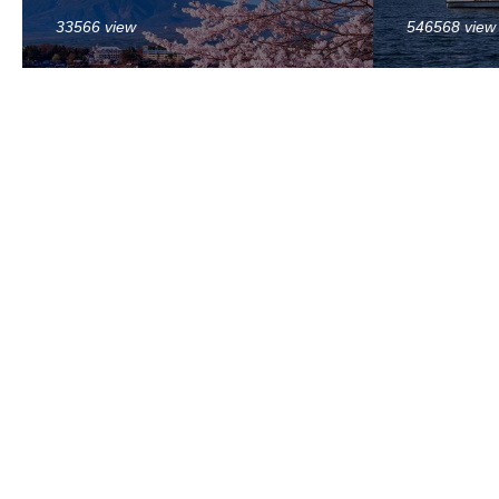
33566 view
546568 view