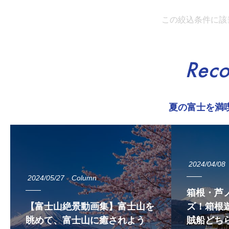
この絞込条件に該
Rec
夏の富士を満
2024/04/08
2024/05/27
Column
箱根・芦
【富士山絶景動画集】富士山を
ズ！箱根遊
眺めて、富士山に癒されよう
賊船どち