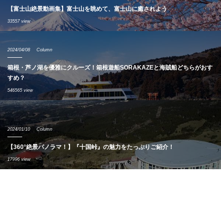
【富士山絶景動画集】富士山を眺めて、富士山に癒されよう
33557 view
2024/04/08
Column
箱根・芦ノ湖を優雅にクルーズ！箱根遊船SORAKAZEと海賊船どちらがおす
すめ？
546565 view
2024/01/10
Column
【360°絶景パノラマ！】『十国峠』の魅力をたっぷりご紹介！
17996 view