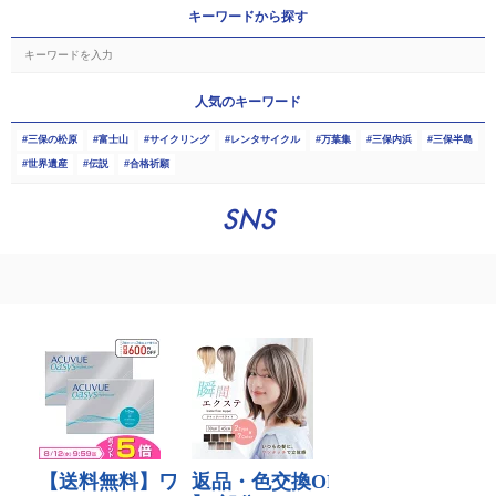
キーワードから探す
人気のキーワード
三保の松原
富士山
サイクリング
レンタサイクル
万葉集
三保内浜
三保半島
世界遺産
伝説
合格祈願
SNS