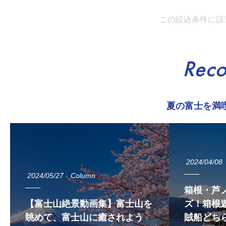
この絞込条件に該
Rec
夏の富士を満
2024/04/08
2024/05/27
Column
箱根・芦
【富士山絶景動画集】富士山を
ズ！箱根遊
眺めて、富士山に癒されよう
賊船どち