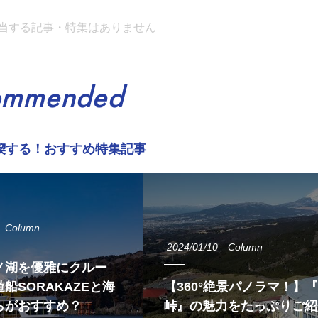
当する記事・特集はありません
ommended
喫する！おすすめ特集記事
Column
2024/01/10
Column
ノ湖を優雅にクルー
船SORAKAZEと海
【360°絶景パノラマ！】
らがおすすめ？
峠』の魅力をたっぷりご紹