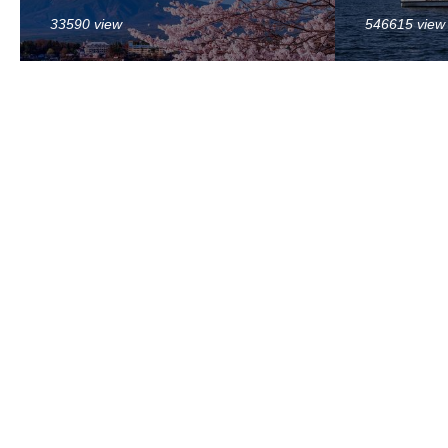
33590 view
546615 view