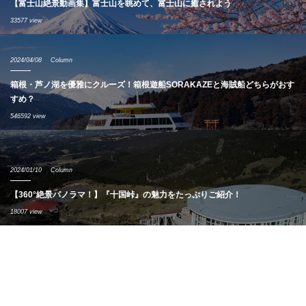
【富士山絶景動画集】富士山を眺めて、富士山に癒されよう
33577 view
2024/04/08
Column
箱根・芦ノ湖を優雅にクルーズ！箱根遊船SORAKAZEと海賊船どちらがおす
すめ？
546592 view
2024/01/10
Column
【360°絶景パノラマ！】『十国峠』の魅力をたっぷりご紹介！
18007 view