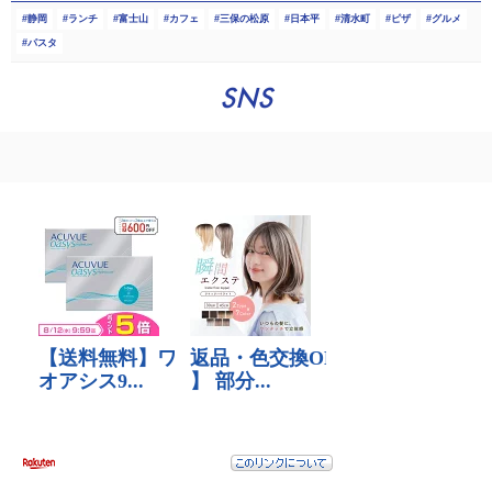
静岡
ランチ
富士山
カフェ
三保の松原
日本平
清水町
ピザ
グルメ
パスタ
SNS