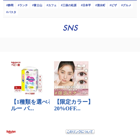
静岡
ランチ
富士山
カフェ
三保の松原
日本平
清水町
ピザ
グルメ
パスタ
SNS