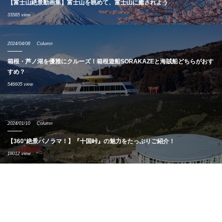
【富士山絶景動画集】富士山を眺めて、富士山に癒されよう
33585 view
2024/04/08
Column
箱根・芦ノ湖を優雅にクルーズ！箱根遊船SORAKAZEと海賊船どちらがおす
すめ？
546605 view
2024/01/10
Column
【360°絶景パノラマ！】『十国峠』の魅力をたっぷりご紹介！
18012 view