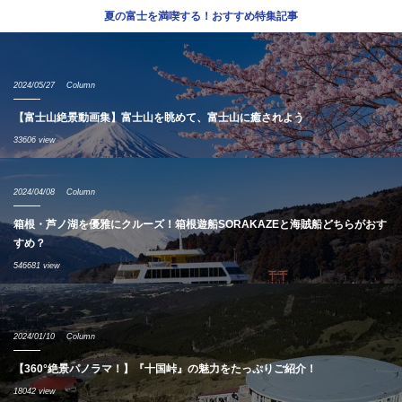
夏の富士を満喫する！おすすめ特集記事
2024/05/27
Column
【富士山絶景動画集】富士山を眺めて、富士山に癒されよう
33606 view
2024/04/08
Column
箱根・芦ノ湖を優雅にクルーズ！箱根遊船SORAKAZEと海賊船どちらがおす
すめ？
546681 view
2024/01/10
Column
【360°絶景パノラマ！】『十国峠』の魅力をたっぷりご紹介！
18042 view