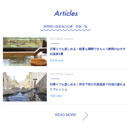
Articles
静岡県の温泉地の記事・特集一覧
2017/06/20
Column
日帰りでも楽しめる！絶景も満喫できちゃう静岡のおすす
め温泉5選
10134 view
2017/07/25
Column
日帰りでも楽しめる！伊豆下田の天然温泉で日頃の疲れを
リフレッシュ
7552 view
READ MORE