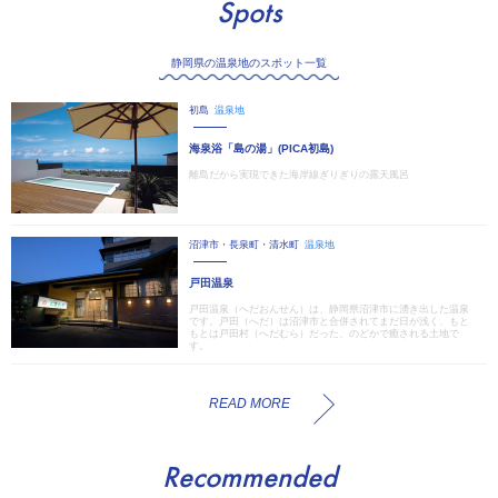
Spots
静岡県の温泉地のスポット一覧
初島
温泉地
海泉浴「島の湯」(PICA初島)
離島だから実現できた海岸線ぎりぎりの露天風呂
沼津市・長泉町・清水町
温泉地
戸田温泉
戸田温泉（へだおんせん）は、静岡県沼津市に湧き出した温泉
です。戸田（へだ）は沼津市と合併されてまだ日が浅く、もと
もとは戸田村（へだむら）だった、のどかで癒される土地で
す。
READ MORE
Recommended