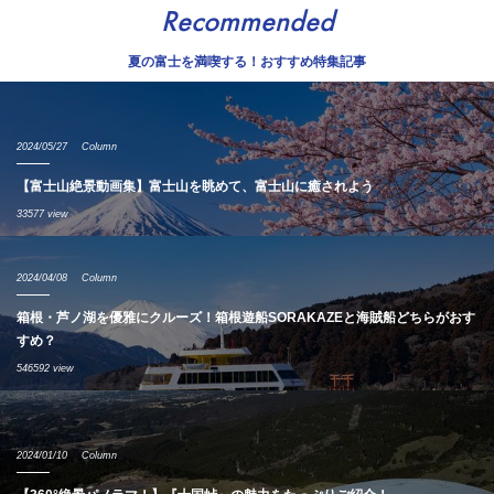
Recommended
夏の富士を満喫する！おすすめ特集記事
2024/05/27
Column
【富士山絶景動画集】富士山を眺めて、富士山に癒されよう
33577 view
2024/04/08
Column
箱根・芦ノ湖を優雅にクルーズ！箱根遊船SORAKAZEと海賊船どちらがおす
すめ？
546592 view
2024/01/10
Column