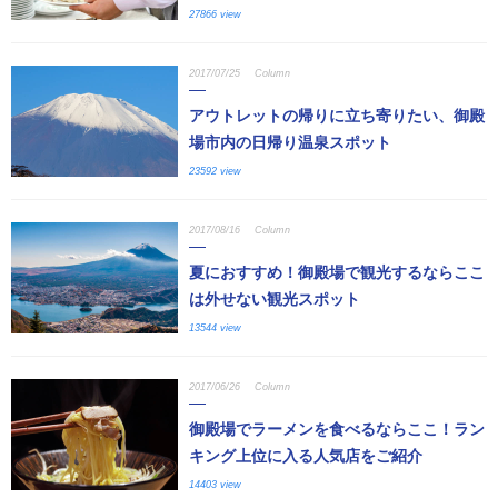
27866 view
2017/07/25
Column
アウトレットの帰りに立ち寄りたい、御殿
場市内の日帰り温泉スポット
23592 view
2017/08/16
Column
夏におすすめ！御殿場で観光するならここ
は外せない観光スポット
13544 view
2017/06/26
Column
御殿場でラーメンを食べるならここ！ラン
キング上位に入る人気店をご紹介
14403 view