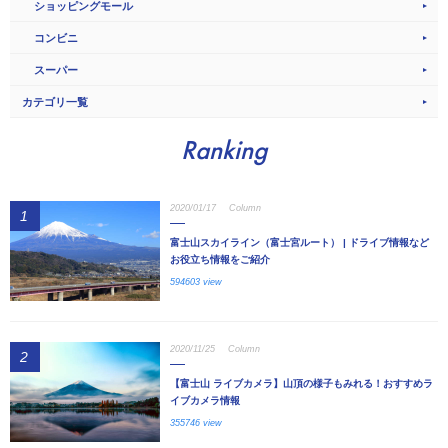
ショッピングモール
コンビニ
スーパー
カテゴリ一覧
Ranking
2020/01/17
Column
1
富士山スカイライン（富士宮ルート） | ドライブ情報など
お役立ち情報をご紹介
594603 view
2020/11/25
Column
2
【富士山 ライブカメラ】山頂の様子もみれる！おすすめラ
イブカメラ情報
355746 view