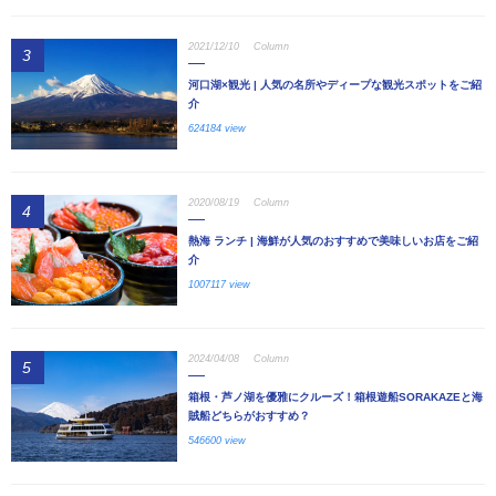
2021/12/10
Column
3
河口湖×観光 | 人気の名所やディープな観光スポットをご紹
介
624184 view
2020/08/19
Column
4
熱海 ランチ | 海鮮が人気のおすすめで美味しいお店をご紹
介
1007117 view
2024/04/08
Column
5
箱根・芦ノ湖を優雅にクルーズ！箱根遊船SORAKAZEと海
賊船どちらがおすすめ？
546600 view