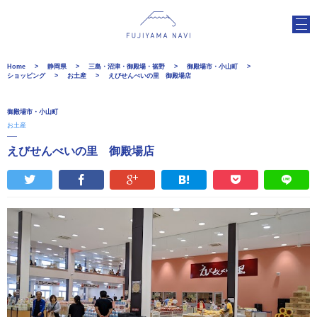
Home
静岡県
三島・沼津・御殿場・裾野
御殿場市・小山町
ショッピング
お土産
えびせんべいの里 御殿場店
御殿場市・小山町
お土産
えびせんべいの里 御殿場店