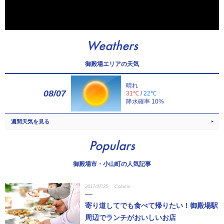
Weathers
御殿場エリアの天気
晴れ
08/07
31℃
/
22℃
降水確率 10%
週間天気を見る
Populars
御殿場市・小山町の人気記事
2017/07/25
Column
寄り道してでも食べて帰りたい！御殿場駅
周辺でランチがおいしいお店