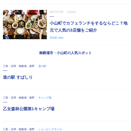
2017/07/28
Column
小山町でカフェランチをするならどこ？地
元で人気の3店舗をご紹介
16142 view
御殿場市・小山町の人気スポット
三島・沼津・御殿場・裾野
道の駅
道の駅 すばしり
三島・沼津・御殿場・裾野
キャンプ場
乙女森林公園第1キャンプ場
三島・沼津・御殿場・裾野
ショッピングモール