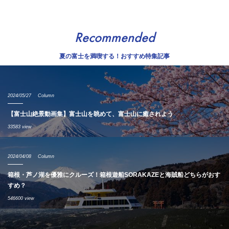
Recommended
夏の富士を満喫する！おすすめ特集記事
2024/05/27
Column
【富士山絶景動画集】富士山を眺めて、富士山に癒されよう
33583 view
2024/04/08
Column
箱根・芦ノ湖を優雅にクルーズ！箱根遊船SORAKAZEと海賊船どちらがおす
すめ？
546600 view