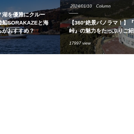
2024/01/10
Column
ノ湖を優雅にクルー
船SORAKAZEと海
【360°絶景パノラマ！】
らがおすすめ？
峠』の魅力をたっぷりご紹
17997 view