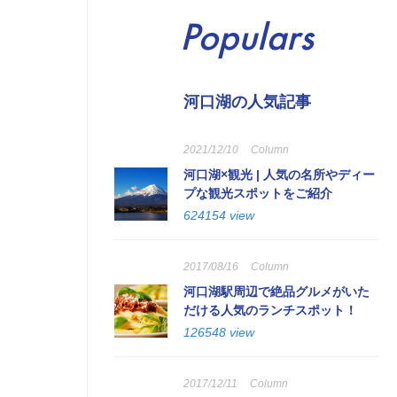
Populars
河口湖の人気記事
2021/12/10
Column
河口湖×観光 | 人気の名所やディー
プな観光スポットをご紹介
624154 view
2017/08/16
Column
河口湖駅周辺で絶品グルメがいた
だける人気のランチスポット！
126548 view
2017/12/11
Column