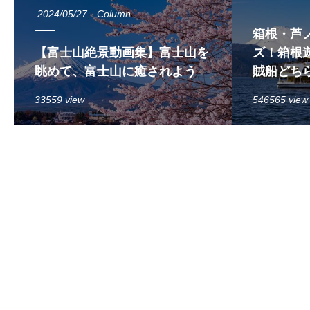
2024/05/27
Column
箱根・芦
【富士山絶景動画集】富士山を
ズ！箱根遊
眺めて、富士山に癒されよう
賊船どち
33559 view
546565 view