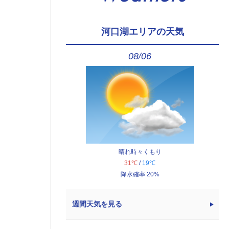
河口湖エリアの天気
08/06
晴れ時々くもり
31℃
/
19℃
降水確率 20%
週間天気を見る