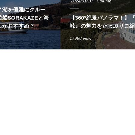
2024/01/10
Column
ノ湖を優雅にクルー
船SORAKAZEと海
【360°絶景パノラマ！】
らがおすすめ？
峠』の魅力をたっぷりご紹
17998 view