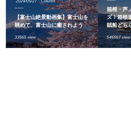
2024/05/27
Column
箱根・芦
【富士山絶景動画集】富士山を
ズ！箱根遊
眺めて、富士山に癒されよう
賊船どち
33565 view
546567 view