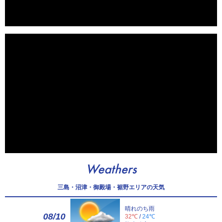
Weathers
三島・沼津・御殿場・裾野エリアの天気
晴れのち雨
08/10
32℃
/
24℃