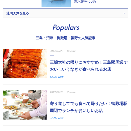
降水確率 60%
週間天気を見る
Populars
三島・沼津・御殿場・裾野の人気記事
2017/07/25
Column
三嶋大社の帰りにおすすめ！三島駅周辺で
おいしいうなぎが食べられるお店
53932 view
2017/07/25
Column
寄り道してでも食べて帰りたい！御殿場駅
周辺でランチがおいしいお店
27890 view