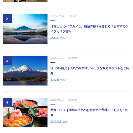
2020/11/25
Column
2
【富士山 ライブカメラ】山頂の様子もみれる！おすすめラ
イブカメラ情報
355762 view
2021/12/10
Column
3
河口湖×観光 | 人気の名所やディープな観光スポットをご紹
介
624246 view
2020/08/19
Column
4
熱海 ランチ | 海鮮が人気のおすすめで美味しいお店をご紹
介
1007172 view