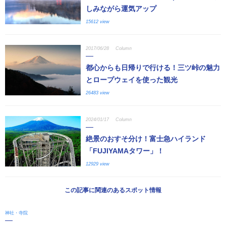
しみながら運気アップ
15612 view
2017/06/28
Column
都心からも日帰りで行ける！三ツ峠の魅力
とロープウェイを使った観光
26483 view
2024/01/17
Column
絶景のおすそ分け！富士急ハイランド
「FUJIYAMAタワー」！
12929 view
この記事に関連のあるスポット情報
神社・寺院