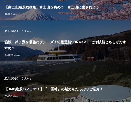
【富士山絶景動画集】富士山を眺めて、富士山に癒されよう
33614 view
2024/04/08
Column
箱根・芦ノ湖を優雅にクルーズ！箱根遊船SORAKAZEと海賊船どちらがおす
すめ？
546722 view
2024/01/10
Column
【360°絶景パノラマ！】『十国峠』の魅力をたっぷりご紹介！
18054 view