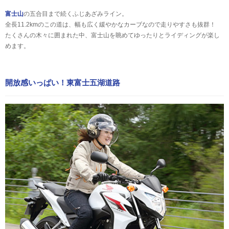
富士山
の五合目まで続くふじあざみライン。
全長11.2kmのこの道は、幅も広く緩やかなカーブなので走りやすさも抜群！
たくさんの木々に囲まれた中、富士山を眺めてゆったりとライディングが楽し
めます。
開放感いっぱい！東富士五湖道路