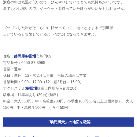
洞窟の中は気温が低いので、ひんやりしていてとても気持ちがいいです。
夏でも少し寒いので、ジャケットを持っていたほうがいいかもしれません。
ゴツゴツした岩がそこら中に転がっていて、地上とはまるで別世界！
歩いていると冒険しているような気分になってきますよ。
住所：
静岡県
御殿場市
駒門69
電話番号：0550-87-3965
営業：通年
休日：無休、12～翌2月は月曜、祝日の場合は営業
営業時間：9:00～17:00（12～翌2月は～16:00）
アクセス：JR
御殿場
線富士岡駅から徒歩20分
駐車場：駐車場あり (20台) (無料)
料金：大人300円、中・高校生200円、小学生100円30名以上は団体割引、大人
150円、中・高校生100円、小学生50円
「駒門風穴」の地図を確認