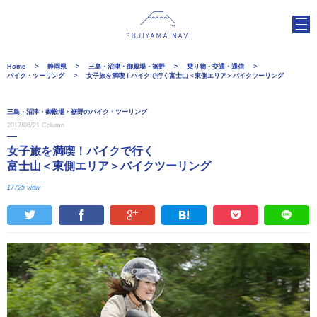
Home
静岡県
三島・沼津・御殿場・裾野
乗り物・交通・通信
バイク・ツーリング
女子旅を満喫！バイクで行く富士山＜東側エリア＞バイクツーリング
三島・沼津・御殿場・裾野のバイク・ツーリング
2017/06/21
Column
女子旅を満喫！バイクで行く
富士山＜東側エリア＞バイクツーリング
17725 view