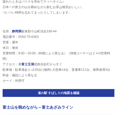
疲れたときはバイクを停めてティータイム♪
日本一の富士の山を眺めながら飲むお茶は格別おいしい。
ついつい時間を忘れてまったりしてしまいます。
住所：
静岡県
駿東郡小山町須走338-44
電話番号：0550-75-6363
営業：通年
休日：無休
営業時間：9:00～20:00（時期により異なる）（情報コーナーは２４H営業時
間）
アクセス：東
富士五湖
道路須走ICからすぐ
駐車場：駐車場あり (128台) (無料) 大型車14台、普通車111台、身障者用3台
料金：施設により異なる
カード：利用可
道の駅 すばしりの地図を確認
富士山を眺めながら～富士あざみライン