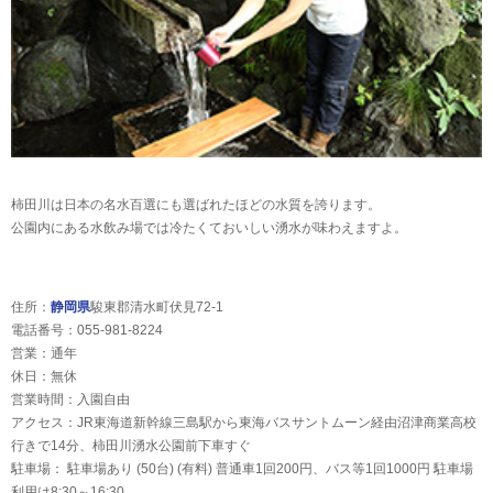
柿田川は日本の名水百選にも選ばれたほどの水質を誇ります。
公園内にある水飲み場では冷たくておいしい湧水が味わえますよ。
住所：
静岡県
駿東郡清水町伏見72-1
電話番号：055-981-8224
営業：通年
休日：無休
営業時間：入園自由
アクセス：JR東海道新幹線三島駅から東海バスサントムーン経由沼津商業高校
行きで14分、柿田川湧水公園前下車すぐ
駐車場： 駐車場あり (50台) (有料) 普通車1回200円、バス等1回1000円 駐車場
利用は8:30～16:30