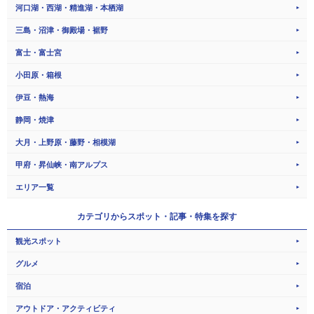
河口湖・西湖・精進湖・本栖湖
三島・沼津・御殿場・裾野
富士・富士宮
小田原・箱根
伊豆・熱海
静岡・焼津
大月・上野原・藤野・相模湖
甲府・昇仙峡・南アルプス
エリア一覧
カテゴリから
スポット・記事・特集を探す
観光スポット
グルメ
宿泊
アウトドア・アクティビティ