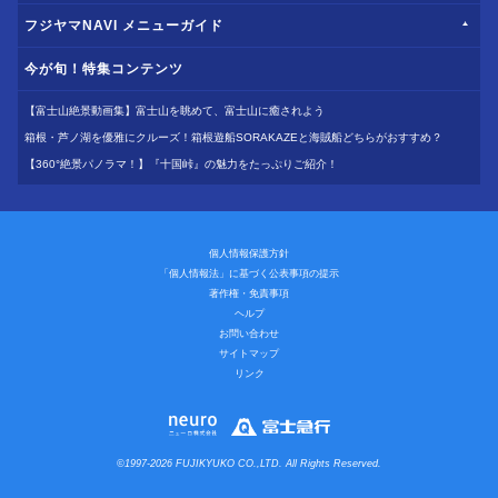
フジヤマNAVI メニューガイド
今が旬！特集コンテンツ
【富士山絶景動画集】富士山を眺めて、富士山に癒されよう
箱根・芦ノ湖を優雅にクルーズ！箱根遊船SORAKAZEと海賊船どちらがおすすめ？
【360°絶景パノラマ！】『十国峠』の魅力をたっぷりご紹介！
個人情報保護方針
「個人情報法」に基づく公表事項の提示
著作権・免責事項
ヘルプ
お問い合わせ
サイトマップ
リンク
©1997-2026 FUJIKYUKO CO.,LTD. All Rights Reserved.