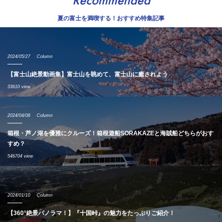
Recommended
夏の富士を満喫する！おすすめ特集記事
2024/05/27
Column
【富士山絶景動画集】富士山を眺めて、富士山に癒されよう
33610 view
2024/04/08
Column
箱根・芦ノ湖を優雅にクルーズ！箱根遊船SORAKAZEと海賊船どちらがおす
すめ？
546704 view
2024/01/10
Column
【360°絶景パノラマ！】『十国峠』の魅力をたっぷりご紹介！