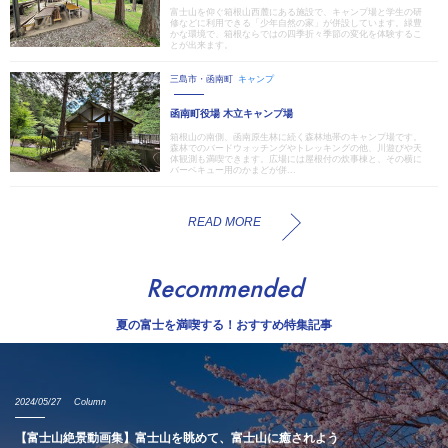
富士山を仰ぐ箱根山西麓にある施設で、キャンプ場と学生の研
修などに利用できる「少年自然の家」が併設しています。緑豊
かな環境で、箱根ならではの四季折々季節の変化を体験するこ
とが出来ます。
三島市・函南町
キャンプ
函南町役場 木立キャンプ場
箱根山の南側、函南原生林に続く森林地帯のキャンプ場です。
森林でのバードウォッチングやトレッキングの他、川遊びや天
体観測も満喫できます。広場には屋根付の炊事棟と、その横に
バーベキュー用のかまどが併...
READ MORE
Recommended
夏の富士を満喫する！おすすめ特集記事
2024/05/27
Column
【富士山絶景動画集】富士山を眺めて、富士山に癒されよう