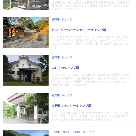
せる場所と、雄大な富士山や御殿場市の夜景が楽しめる場所と2
種類あり、また自分でテントを設置するオートサイトやインデ
ィアンテントのティピー、...
裾野市
キャンプ
カントリーベアーファミリーキャンプ場
おしゃれな木造のログキャビン、バンガローのほか、キッズル
ームやアスレチック広場、ロングすべり台やフットサルのゴー
ルなど大自然の中で子どもと一緒に楽しめる工夫であふれてい
ます。
裾野市
キャンプ
みらくのキャンプ場
みらくのキャンプ場は、富士山の麓、標高610mに位置する小さ
なキャンプ場です。夏は昼間暖かく、夜はとても過ごしやすく
なります。また、全面芝生が施されたキャンプサイトからは、
雄大な富士山が一望出来ます。
裾野市
キャンプ
大野路ファミリーキャンプ場
１９８３年に世界大会も開かれた歴史のあるオートキャンプ場
です。３５，０００㎡の国内一の広さを誇り、全面芝生のサイ
トからは雄大な富士の姿を眺めることができます。
沼津市・長泉町・清水町
キャンプ