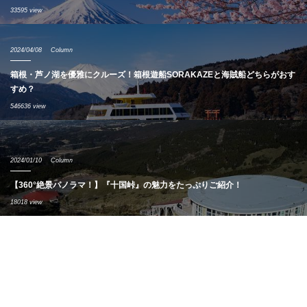
33595 view
2024/04/08
Column
箱根・芦ノ湖を優雅にクルーズ！箱根遊船SORAKAZEと海賊船どちらがおす
すめ？
546636 view
2024/01/10
Column
【360°絶景パノラマ！】『十国峠』の魅力をたっぷりご紹介！
18018 view