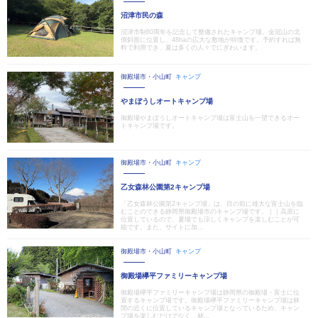
沼津市民の森
沼津市制60周年を記念して整備されたキャンプ場。金冠山の北
側斜面に位置し、48haの広大な敷地が特徴です。予約すれば無
料で利用でき、夏は多くの人々でにぎわいます。
御殿場市・小山町
キャンプ
やまぼうしオートキャンプ場
御殿場やまぼうしオートキャンプ場は富士山を一望できるオー
トキャンプ場です。
御殿場市・小山町
キャンプ
乙女森林公園第2キャンプ場
「乙女森林公園第2キャンプ場」は、目の前に雄大な富士山を臨
むことのできる静岡県御殿場市のキャンプ場です。｜｜高原に
位置しているので、夏場でも涼しくキャンプを楽しむことが可
能です。また、サイトに加...
御殿場市・小山町
キャンプ
御殿場欅平ファミリーキャンプ場
御殿場欅平ファミリーキャンプ場は静岡県の御殿場・富士に位
置するキャンプ場です。御殿場欅平ファミリーキャンプ場は林
間の近くに位置しているキャンプ場となっているため、キャン
プ場を楽しむだけでなく、林...