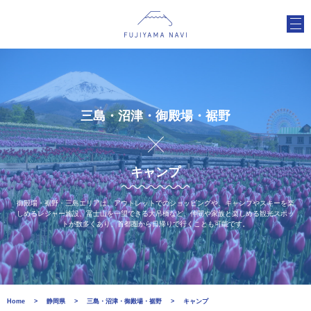
三島・沼津・御殿場・裾野
キャンプ
御殿場・裾野・三島エリアは、アウトレットでのショッピングや、キャンプやスキーを楽
しめるレジャー施設、富士山を一望できる大吊橋など、仲間や家族と楽しめる観光スポッ
トが数多くあり、首都圏から日帰りで行くことも可能です。
Home
静岡県
三島・沼津・御殿場・裾野
キャンプ