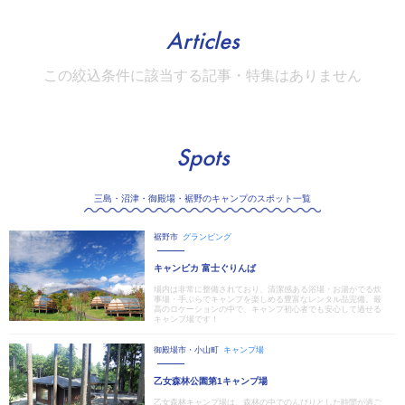
Articles
この絞込条件に該当する記事・特集はありません
Spots
三島・沼津・御殿場・裾野のキャンプのスポット一覧
裾野市
グランピング
キャンピカ 富士ぐりんぱ
場内は非常に整備されており、清潔感ある浴場・お湯がでる炊
事場・手ぶらでキャンプを楽しめる豊富なレンタル品完備。最
高のロケーションの中で、キャンプ初心者でも安心して過せる
キャンプ場です！
御殿場市・小山町
キャンプ場
乙女森林公園第1キャンプ場
乙女森林キャンプ場は、森林の中でのんびりとした時間が過ご