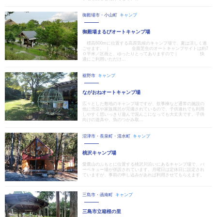
御殿場市・小山町
キャンプ
御殿場まるびオートキャンプ場
標高600mに位置する高原気候のキャンプ場で、夏は涼しく過
ごせます。 ｜ 全面芝生のオートキャンプサイトは約7
０平米／区画と、ゆったりとってありますので｜ 快
適にご利用いただけ...
裾野市
キャンプ
ながおねオートキャンプ場
広々とした敷地のキャンプ場ですが、炊事棟など通常の施設の
他に売店や家族風呂が完備されているので、子供連れでも利用
しやすく思いっきり遊んで泥んこになっても大丈夫です。子供
向けの遊具や、魚のつかみ取...
沼津市・長泉町・清水町
キャンプ
桃沢キャンプ場
愛鷹山のふもとに位置する桃沢川沿いにあるキャンプ場で、バ
ーベキュー場が併設されています。月曜日は定休日に設定され
ていますが、事前の申し込みがあれば利用させてもらえます。
三島市・函南町
キャンプ
三島市立箱根の里