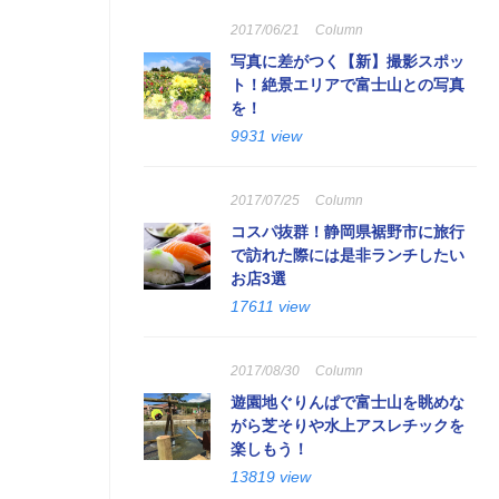
2017/06/21
Column
写真に差がつく【新】撮影スポッ
ト！絶景エリアで富士山との写真
を！
9931 view
2017/07/25
Column
コスパ抜群！静岡県裾野市に旅行
で訪れた際には是非ランチしたい
お店3選
17611 view
2017/08/30
Column
遊園地ぐりんぱで富士山を眺めな
がら芝そりや水上アスレチックを
楽しもう！
13819 view