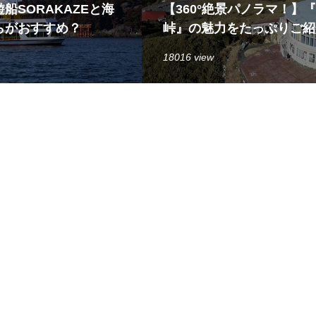
船SORAKAZEと海
【360°絶景パノラマ！】
らがおすすめ？
峠』の魅力をたっぷりご紹
18016 view