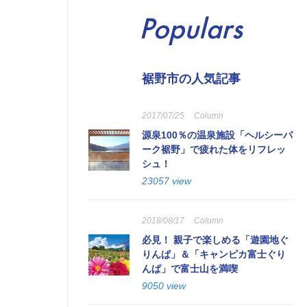
Populars
裾野市の人気記事
2017/07/25
Column
源泉100％の温泉施設「ヘルシーパ
ーク裾野」で疲れた体をリフレッ
シュ！
23057 view
2018/08/17
Column
必見！ 親子で楽しめる「遊園地ぐ
りんぱ」＆「キャンピカ富士ぐり
んぱ」で富士山を満喫
9050 view