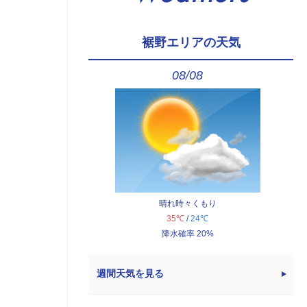
裾野エリアの天気
08/08
晴れ時々くもり
35℃
/
24℃
降水確率 20%
週間天気を見る