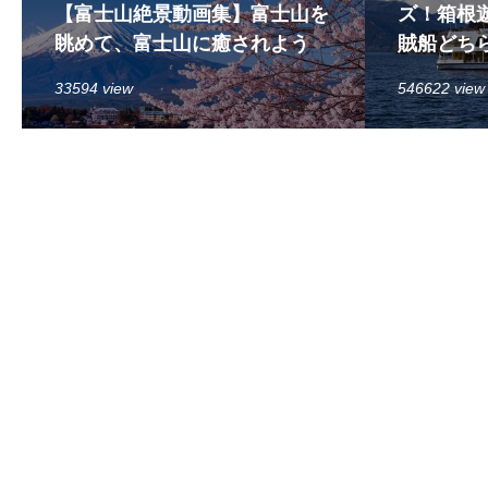
【富士山絶景動画集】富士山を
ズ！箱根遊
眺めて、富士山に癒されよう
賊船どち
33594 view
546622 view