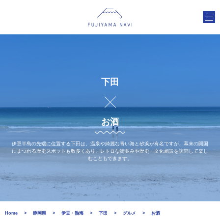
下田
お酒
伊豆半島の先端に位置する下田は、温泉や綺麗な青い海と砂浜が有名ですが、幕末の開国
にまつわる歴史スポットも数多くあり、レトロな街並みや歴史・文化施設を訪問して楽し
むこともできます。
Home
静岡県
伊豆・熱海
下田
グルメ
お酒