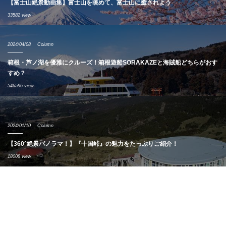
【富士山絶景動画集】富士山を眺めて、富士山に癒されよう
33582 view
2024/04/08
Column
箱根・芦ノ湖を優雅にクルーズ！箱根遊船SORAKAZEと海賊船どちらがおす
すめ？
546596 view
2024/01/10
Column
【360°絶景パノラマ！】『十国峠』の魅力をたっぷりご紹介！
18008 view