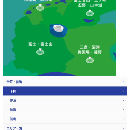
伊豆・熱海
下田
伊豆
熱海
初島
エリア一覧