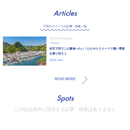
Articles
下田のスイーツの記事・特集一覧
2017/07/25
Column
伊豆下田でこの夏食べたい！ひんやりスイーツで暑い季節
を乗り切ろう
11816 view
READ MORE
Spots
この絞込条件に該当する記事・特集はありません