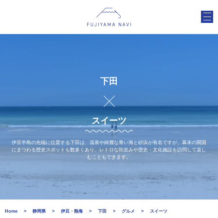
下田
スイーツ
伊豆半島の先端に位置する下田は、温泉や綺麗な青い海と砂浜が有名ですが、幕末の開国
にまつわる歴史スポットも数多くあり、レトロな街並みや歴史・文化施設を訪問して楽し
むこともできます。
Home
静岡県
伊豆・熱海
下田
グルメ
スイーツ