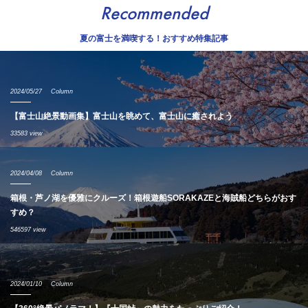
Recommended
夏の富士を満喫する！おすすめ特集記事
2024/05/27
Column
【富士山絶景動画集】富士山を眺めて、富士山に癒されよう
33583 view
2024/04/08
Column
箱根・芦ノ湖を優雅にクルーズ！箱根遊船SORAKAZEと海賊船どちらがおす
すめ？
546597 view
2024/01/10
Column