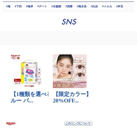
海
下田
海岸
デート
水族館
洞窟
海水浴
白浜
イルカ
伊豆
SNS