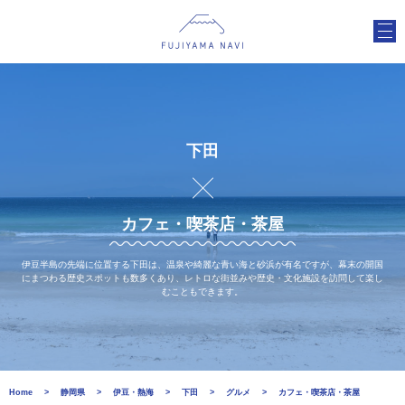
下田
カフェ・喫茶店・茶屋
伊豆半島の先端に位置する下田は、温泉や綺麗な青い海と砂浜が有名ですが、幕末の開国
にまつわる歴史スポットも数多くあり、レトロな街並みや歴史・文化施設を訪問して楽し
むこともできます。
Home
静岡県
伊豆・熱海
下田
グルメ
カフェ・喫茶店・茶屋