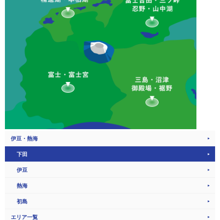
伊豆・熱海
下田
伊豆
熱海
初島
エリア一覧