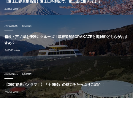
【富士山絶景動画集】富士山を眺めて、富士山に癒されよう
33568 view
2024/04/08
Column
箱根・芦ノ湖を優雅にクルーズ！箱根遊船SORAKAZEと海賊船どちらがおす
すめ？
546580 view
2024/01/10
Column
【360°絶景パノラマ！】『十国峠』の魅力をたっぷりご紹介！
18003 view