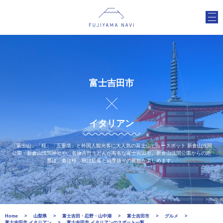
富士吉田市
イタリアン
「富士山」「桜」「五重塔」と外国人観光客に大人気の富士山ビュースポット 新倉山浅間
公園・新倉山浅間神社や、名物吉田うどんが有名な富士吉田市。新倉山浅間公園からの絶
景は、春は桜、秋は紅葉と四季折々の景観が楽しめます。
Home
山梨県
富士吉田・忍野・山中湖
富士吉田市
グルメ
富士吉田市 イタリアン
富士吉田市 イタリアンのスポット一覧