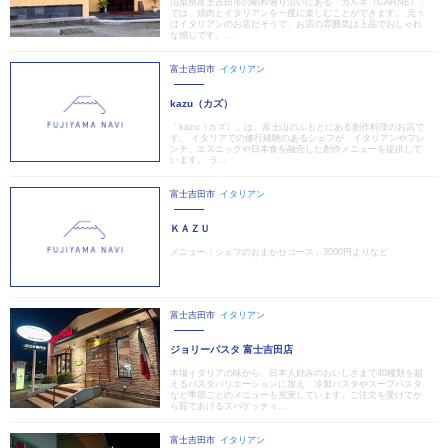
山梨県富士吉田市の昭和通り沿いにある「カルネ（CARNE）」
では、焼肉とイタリアンを一度に楽しむことができます。 元々
はイタリアンのお店だそうで、お店の雰囲気は上品でおしゃれ
な感じです。 ...
富士吉田市
イタリアン
kazu（カズ）
「kazu（カズ）」は、富士山のふもとにある創作料理のお店で
す。 イタリアでの修行経験のあるシェフが、イタリアンやフレ
ンチ、エスニックや日本食を融合した創作メニューを提供して
います。 ラ...
富士吉田市
イタリアン
ＫＡＺＵ
メニュー：シェフのおまかせコース」3000円よりなど
富士吉田市
イタリアン
ジョリーパスタ 富士吉田店
本場イタリアの味から、日本人好みのおいしさまで40種類を超
えるパスタバリエーションに加え、冷製パスタやスープパスタ
など季節ごとのメニューも充実しています。ご注文を受けてか
ら茹であげるスパゲッティ...
富士吉田市
イタリアン