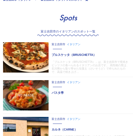
Spots
富士吉田市のイタリアンのスポット一覧
富士吉田市
イタリアン
ブルスケッタ（BRUSCHETTA）
「ブルスケッタ（BRUSCHETTA）」は、富士吉田市で窯焼き
ピッツァの食べられるイタリアンのお店です。 高性能の窯は、
石川県から取り寄せた珪藻土（けいそうど）で作られたもの
で、高温で焼き上げ...
富士吉田市
イタリアン
パスタ亭
富士吉田市
イタリアン
カルネ（CARNE）