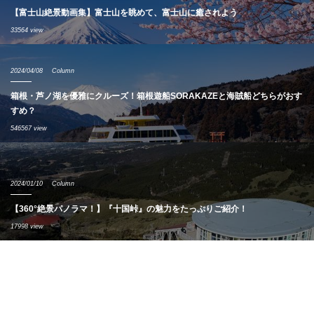
【富士山絶景動画集】富士山を眺めて、富士山に癒されよう
33564 view
2024/04/08
Column
箱根・芦ノ湖を優雅にクルーズ！箱根遊船SORAKAZEと海賊船どちらがおす
すめ？
546567 view
2024/01/10
Column
【360°絶景パノラマ！】『十国峠』の魅力をたっぷりご紹介！
17998 view