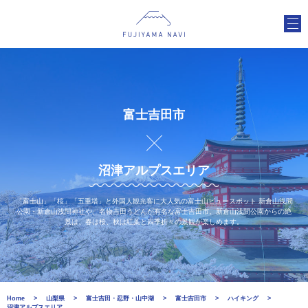
富士吉田市
沼津アルプスエリア
「富士山」「桜」「五重塔」と外国人観光客に大人気の富士山ビュースポット 新倉山浅間
公園・新倉山浅間神社や、名物吉田うどんが有名な富士吉田市。新倉山浅間公園からの絶
景は、春は桜、秋は紅葉と四季折々の景観が楽しめます。
Home
山梨県
富士吉田・忍野・山中湖
富士吉田市
ハイキング
沼津アルプスエリア