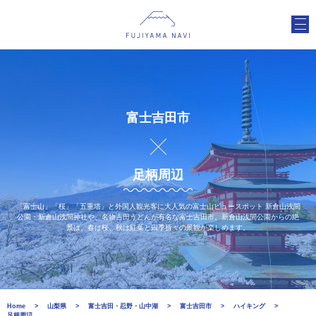
富士吉田市
足柄周辺
「富士山」「桜」「五重塔」と外国人観光客に大人気の富士山ビュースポット 新倉山浅間
公園・新倉山浅間神社や、名物吉田うどんが有名な富士吉田市。新倉山浅間公園からの絶
景は、春は桜、秋は紅葉と四季折々の景観が楽しめます。
Home
山梨県
富士吉田・忍野・山中湖
富士吉田市
ハイキング
足柄周辺