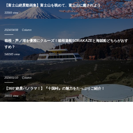
【富士山絶景動画集】富士山を眺めて、富士山に癒されよう
33569 view
2024/04/08
Column
箱根・芦ノ湖を優雅にクルーズ！箱根遊船SORAKAZEと海賊船どちらがおす
すめ？
546585 view
2024/01/10
Column
【360°絶景パノラマ！】『十国峠』の魅力をたっぷりご紹介！
18003 view