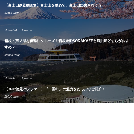
【富士山絶景動画集】富士山を眺めて、富士山に癒されよう
33583 view
2024/04/08
Column
箱根・芦ノ湖を優雅にクルーズ！箱根遊船SORAKAZEと海賊船どちらがおす
すめ？
546600 view
2024/01/10
Column
【360°絶景パノラマ！】『十国峠』の魅力をたっぷりご紹介！
18010 view