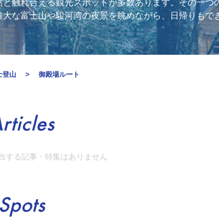
と触れ合える観光スポットが多数あります。その一つの標
雄大な富士山や駿河湾の夜景を眺めながら、日帰りもでき
士登山
御殿場ルート
rticles
当する記事・特集はありません
Spots