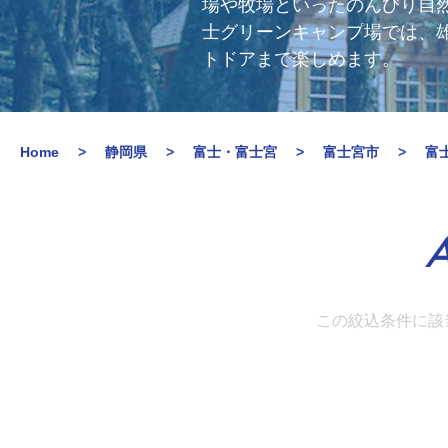
場や牧場といったのんびり自然
士グリーンキャンプ場では、
トドアまで楽しめます。
Home
静岡県
富士・富士宮
富士宮市
富
A
この絞込条件に該