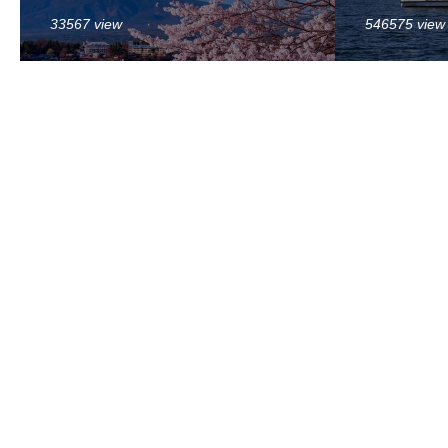
33567 view
546575 view