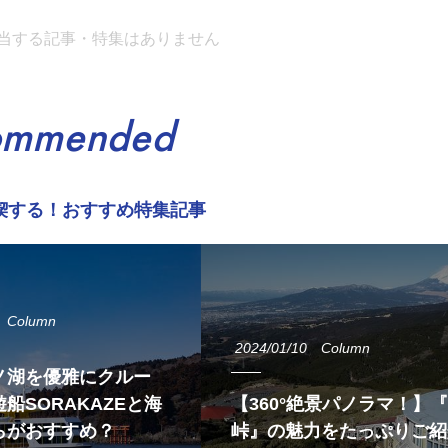
当する記事・特集はありません
ommended
喫する！おすすめ特集記事
Column
2024/01/10
Column
ノ湖を優雅にクルー
船SORAKAZEと海
【360°絶景パノラマ！】
らがおすすめ？
峠』の魅力をたっぷりご紹