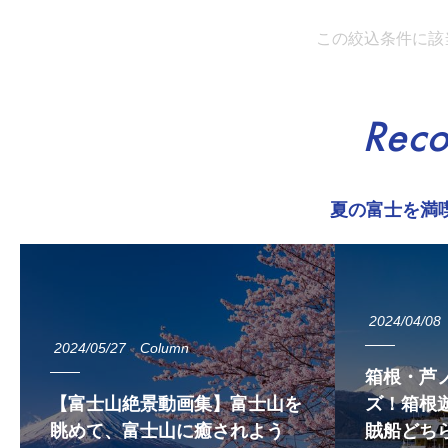
この絞込条件に該
Rec
夏の富士を満
2024/04/08
2024/05/27
Column
箱根・芦
【富士山絶景動画集】富士山を
ズ！箱根遊
眺めて、富士山に癒されよう
賊船どち