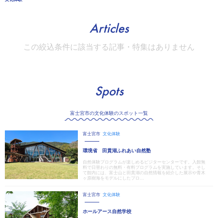
Articles
この絞込条件に該当する記事・特集はありません
Spots
富士宮市の文化体験のスポット一覧
富士宮市
文化体験
環境省 田貫湖ふれあい自然塾
自然体験プログラムが楽しめるビジターセンターです。入館無
料で日替わりの無料・有料プログラムを実施しています。そし
て館内には、富士山と田貫湖の自然情報を紹介した展示や青木
ヶ原樹海をモデルにしたプロ...
富士宮市
文化体験
ホールアース自然学校