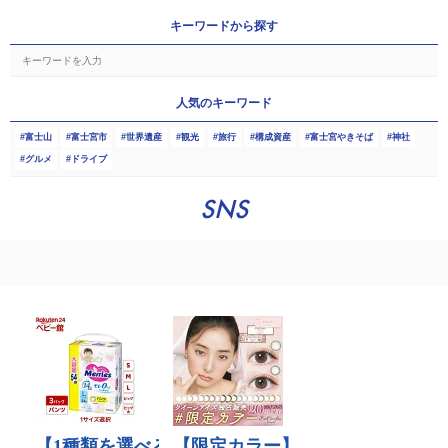
キーワードから探す
人気のキーワード
富士山
富士宮市
世界遺産
観光
旅行
構成資産
富士宮やきそば
神社
グルメ
ドライブ
SNS