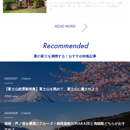
ホールアース自然学校は観光用に作られた自然ではなく、本物
の自然に触れ、親しみ、様々な体験にチャレンジする施設で
す。
READ MORE
Recommended
夏の富士を満喫する！おすすめ特集記事
2024/05/27
Column
【富士山絶景動画集】富士山を眺めて、富士山に癒されよう
33583 view
2024/04/08
Column
箱根・芦ノ湖を優雅にクルーズ！箱根遊船SORAKAZEと海賊船どちらがおす
すめ？