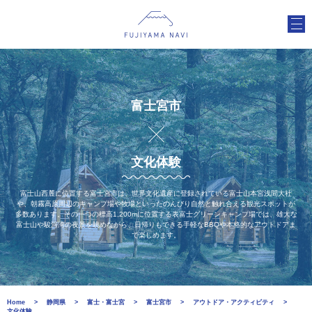
富士宮市
文化体験
富士山西麓に位置する富士宮市は、世界文化遺産に登録されている富士山本宮浅間大社
や、朝霧高原周辺のキャンプ場や牧場といったのんびり自然と触れ合える観光スポットが
多数あります。その一つの標高1,200mに位置する表富士グリーンキャンプ場では、雄大な
富士山や駿河湾の夜景を眺めながら、日帰りもできる手軽なBBQや本格的なアウトドアま
で楽しめます。
Home
静岡県
富士・富士宮
富士宮市
アウトドア・アクティビティ
文化体験