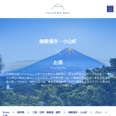
御殿場市・小山町
お酒
日本最大級のアウトレットモールが有名な御殿場は、富士山周辺へのアクセスも良く、富
士山周辺の観光の拠点ともなります。山中湖方面へは、一般道や須走ICから東富士五湖道
路を通って約40分、裾野方面へは、東名高速御殿場ＩＣから富士山スカイラインを通り約
30分で行くことが可能です。
Home
静岡県
三島・沼津・御殿場・裾野
御殿場市・小山町
グルメ
お酒