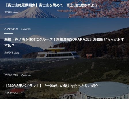
【富士山絶景動画集】富士山を眺めて、富士山に癒されよう
33596 view
2024/04/08
Column
箱根・芦ノ湖を優雅にクルーズ！箱根遊船SORAKAZEと海賊船どちらがおす
すめ？
546644 view
2024/01/10
Column
【360°絶景パノラマ！】『十国峠』の魅力をたっぷりご紹介！
18020 view