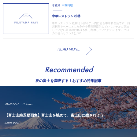
本栖湖
中華料理
中華レストラン 松林
中華レストラン 松林は下部ホテル内にある中華料理店です。四
川料理をベースとした創作中華料理提供していてホテルに宿泊
していない外来のお客様も多く利用していただいてます。平日
の日替わりランチは864...
READ MORE
Recommended
夏の富士を満喫する！おすすめ特集記事
2024/05/27
Column
【富士山絶景動画集】富士山を眺めて、富士山に癒されよう
33595 view