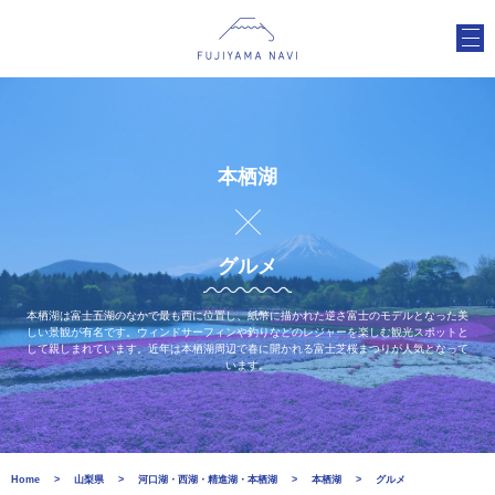
本栖湖
グルメ
本栖湖は富士五湖のなかで最も西に位置し、紙幣に描かれた逆さ富士のモデルとなった美
しい景観が有名です。ウィンドサーフィンや釣りなどのレジャーを楽しむ観光スポットと
して親しまれています。近年は本栖湖周辺で春に開かれる富士芝桜まつりが人気となって
います。
Home
山梨県
河口湖・西湖・精進湖・本栖湖
本栖湖
グルメ