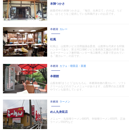
本陣つかさ
創業45年の本陣つかさは、「毎日、出来立て」のそば、うど
ん、ほうとうをご提供している和風佇まいのお店です。
本栖湖
カレー
松風
松風は、山梨県ジビエ活用協議会委員、山梨県を代表する狩猟
ハンターであり、富士河口湖町ジビエ食肉加工施設の所長であ
るオーナーシェフ兼狩猟ハンター滝口雅博ご夫妻で営まれてい
る「鹿カレー」の店です。
本栖湖
カフェ・喫茶店・茶屋
本栖館
山梨名物”ほうとう”はもちろん、本栖湖名物の鹿カレー、ソフト
クリームなどのカフェメニューがあります、山梨県のお土産屋
やワインも販売しています。
本栖湖
ラーメン
めん丸身延店
メニュー：丸味噌ラーメン680円、辛味噌ラーメン650円、正油
ラーメン550円など