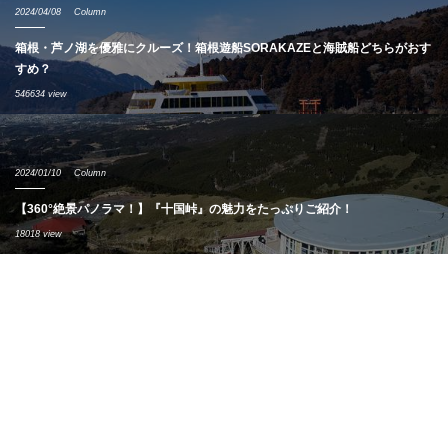
2024/04/08
Column
箱根・芦ノ湖を優雅にクルーズ！箱根遊船SORAKAZEと海賊船どちらがおす
すめ？
546634 view
2024/01/10
Column
【360°絶景パノラマ！】『十国峠』の魅力をたっぷりご紹介！
18018 view