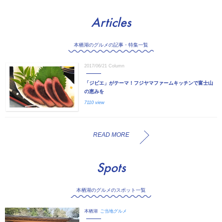
Articles
本栖湖のグルメの記事・特集一覧
2017/06/21
Column
「ジビエ」がテーマ！フジヤマファームキッチンで富士山
の恵みを
7110 view
READ MORE
Spots
本栖湖のグルメのスポット一覧
本栖湖
ご当地グルメ