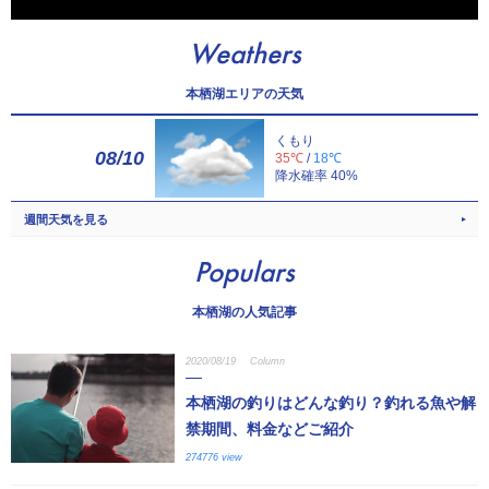
Weathers
本栖湖エリアの天気
くもり
08/10
35℃
/
18℃
降水確率 40%
週間天気を見る
Populars
本栖湖の人気記事
2020/08/19
Column
本栖湖の釣りはどんな釣り？釣れる魚や解
禁期間、料金などご紹介
274776 view