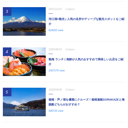
2021/12/10
Column
3
河口湖×観光 | 人気の名所やディープな観光スポットをご紹
介
624263 view
2020/08/19
Column
4
熱海 ランチ | 海鮮が人気のおすすめで美味しいお店をご紹
介
1007179 view
2024/04/08
Column
5
箱根・芦ノ湖を優雅にクルーズ！箱根遊船SORAKAZEと海
賊船どちらがおすすめ？
546733 view