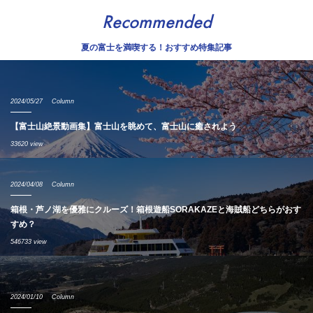
Recommended
夏の富士を満喫する！おすすめ特集記事
2024/05/27
Column
【富士山絶景動画集】富士山を眺めて、富士山に癒されよう
33620 view
2024/04/08
Column
箱根・芦ノ湖を優雅にクルーズ！箱根遊船SORAKAZEと海賊船どちらがおす
すめ？
546733 view
2024/01/10
Column