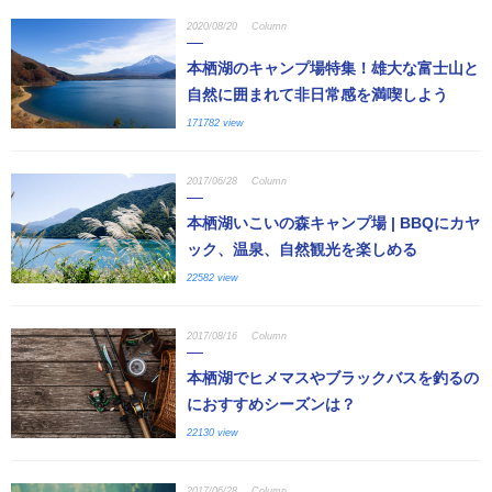
2020/08/20
Column
本栖湖のキャンプ場特集！雄大な富士山と
自然に囲まれて非日常感を満喫しよう
171782 view
2017/06/28
Column
本栖湖いこいの森キャンプ場 | BBQにカヤ
ック、温泉、自然観光を楽しめる
22582 view
2017/08/16
Column
本栖湖でヒメマスやブラックバスを釣るの
におすすめシーズンは？
22130 view
2017/06/28
Column