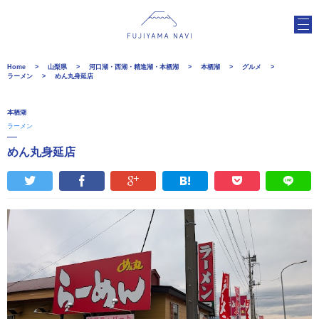
Home
山梨県
河口湖・西湖・精進湖・本栖湖
本栖湖
グルメ
ラーメン
めん丸身延店
本栖湖
ラーメン
めん丸身延店