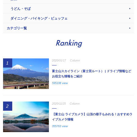
うどん・そば
ダイニング・バイキング・ビュッフェ
カテゴリ一覧
Ranking
2020/01/17
Column
1
富士山スカイライン（富士宮ルート） | ドライブ情報など
お役立ち情報をご紹介
595108 view
2020/11/25
Column
2
【富士山 ライブカメラ】山頂の様子もみれる！おすすめラ
イブカメラ情報
355763 view