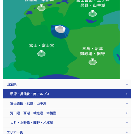
山梨県
甲府・昇仙峡・南アルプス
富士吉田・忍野・山中湖
河口湖・西湖・精進湖・本栖湖
大月・上野原・藤野・相模湖
エリア一覧