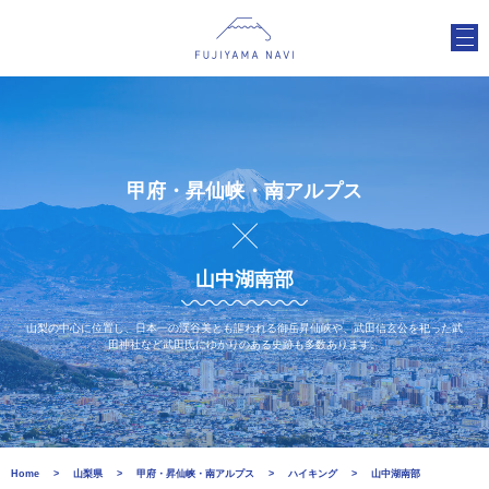
甲府・昇仙峡・南アルプス
山中湖南部
山梨の中心に位置し、日本一の渓谷美とも謳われる御岳昇仙峡や、武田信玄公を祀った武
田神社など武田氏にゆかりのある史跡も多数あります。
Home
山梨県
甲府・昇仙峡・南アルプス
ハイキング
山中湖南部