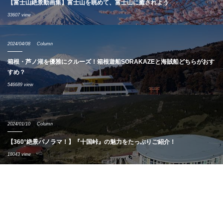
【富士山絶景動画集】富士山を眺めて、富士山に癒されよう
33607 view
2024/04/08
Column
箱根・芦ノ湖を優雅にクルーズ！箱根遊船SORAKAZEと海賊船どちらがおす
すめ？
546689 view
2024/01/10
Column
【360°絶景パノラマ！】『十国峠』の魅力をたっぷりご紹介！
18043 view