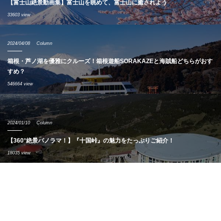
【富士山絶景動画集】富士山を眺めて、富士山に癒されよう
33603 view
2024/04/08
Column
箱根・芦ノ湖を優雅にクルーズ！箱根遊船SORAKAZEと海賊船どちらがおす
すめ？
546664 view
2024/01/10
Column
【360°絶景パノラマ！】『十国峠』の魅力をたっぷりご紹介！
18035 view