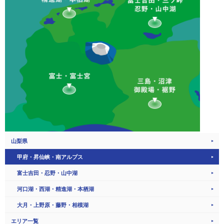
山梨県
甲府・昇仙峡・南アルプス
富士吉田・忍野・山中湖
河口湖・西湖・精進湖・本栖湖
大月・上野原・藤野・相模湖
エリア一覧