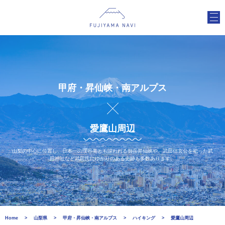
甲府・昇仙峡・南アルプス
愛鷹山周辺
山梨の中心に位置し、日本一の渓谷美とも謳われる御岳昇仙峡や、武田信玄公を祀った武
田神社など武田氏にゆかりのある史跡も多数あります。
Home
山梨県
甲府・昇仙峡・南アルプス
ハイキング
愛鷹山周辺