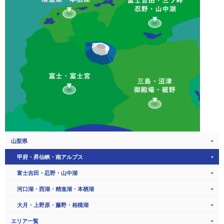
山梨県
甲府・昇仙峡・南アルプス
富士吉田・忍野・山中湖
河口湖・西湖・精進湖・本栖湖
大月・上野原・藤野・相模湖
エリア一覧