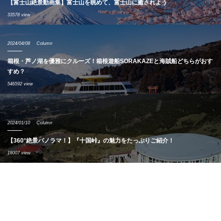
【富士山絶景動画集】富士山を眺めて、富士山に癒されよう
33578 view
2024/04/08
Column
箱根・芦ノ湖を優雅にクルーズ！箱根遊船SORAKAZEと海賊船どちらがおす
すめ？
546592 view
2024/01/10
Column
【360°絶景パノラマ！】『十国峠』の魅力をたっぷりご紹介！
18007 view