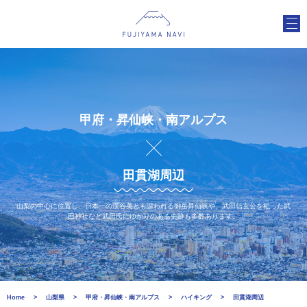
甲府・昇仙峡・南アルプス
田貫湖周辺
山梨の中心に位置し、日本一の渓谷美とも謳われる御岳昇仙峡や、武田信玄公を祀った武
田神社など武田氏にゆかりのある史跡も多数あります。
Home
山梨県
甲府・昇仙峡・南アルプス
ハイキング
田貫湖周辺