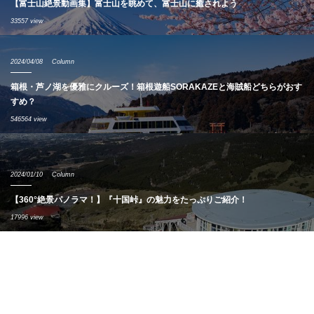
【富士山絶景動画集】富士山を眺めて、富士山に癒されよう
33557 view
2024/04/08
Column
箱根・芦ノ湖を優雅にクルーズ！箱根遊船SORAKAZEと海賊船どちらがおす
すめ？
546564 view
2024/01/10
Column
【360°絶景パノラマ！】『十国峠』の魅力をたっぷりご紹介！
17996 view