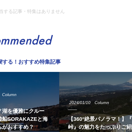
当する記事・特集はありません
ommended
喫する！おすすめ特集記事
Column
2024/01/10
Column
ノ湖を優雅にクルー
船SORAKAZEと海
【360°絶景パノラマ！】
らがおすすめ？
峠』の魅力をたっぷりご紹