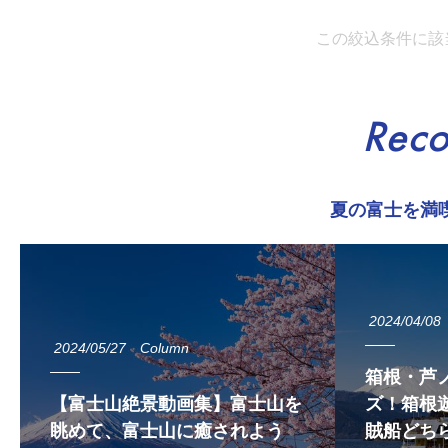
この絞込条件に該
Rec
夏の富士を満
2024/04/08
2024/05/27
Column
箱根・芦
【富士山絶景動画集】富士山を
ズ！箱根遊
眺めて、富士山に癒されよう
賊船どち