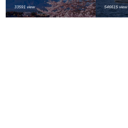
33591 view
546615 view