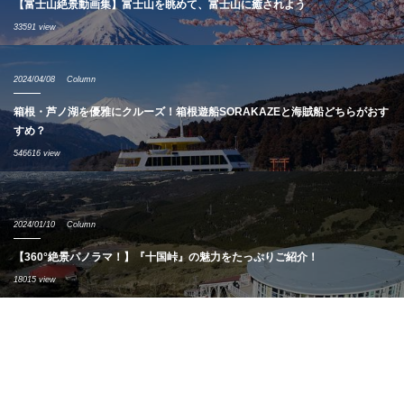
【富士山絶景動画集】富士山を眺めて、富士山に癒されよう
33591 view
2024/04/08
Column
箱根・芦ノ湖を優雅にクルーズ！箱根遊船SORAKAZEと海賊船どちらがおす
すめ？
546616 view
2024/01/10
Column
【360°絶景パノラマ！】『十国峠』の魅力をたっぷりご紹介！
18015 view