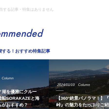
当する記事・特集はありません
ommended
喫する！おすすめ特集記事
Column
2024/01/10
Column
ノ湖を優雅にクルー
船SORAKAZEと海
【360°絶景パノラマ！】
らがおすすめ？
峠』の魅力をたっぷりご紹