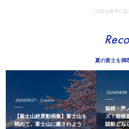
この絞込条件に該
Rec
夏の富士を満
2024/04/08
2024/05/27
Column
箱根・芦
【富士山絶景動画集】富士山を
ズ！箱根遊
眺めて、富士山に癒されよう
賊船どち