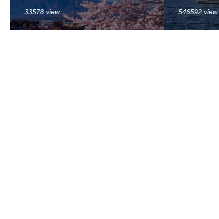
33578 view
546592 view