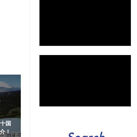
『十国
介！