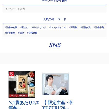
キーワードから探す
人気のキーワード
三保の松原
富士山
サイクリング
レンタサイクル
万葉集
三保内浜
三保半島
世界遺産
伝説
合格祈願
SNS