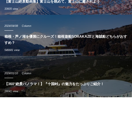
【富士山絶景動画集】富士山を眺めて、富士山に癒されよう
33605 view
2024/04/08
Column
箱根・芦ノ湖を優雅にクルーズ！箱根遊船SORAKAZEと海賊船どちらがおす
すめ？
546681 view
2024/01/10
Column
【360°絶景パノラマ！】『十国峠』の魅力をたっぷりご紹介！
18041 view