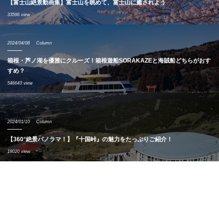
【富士山絶景動画集】富士山を眺めて、富士山に癒されよう
33596 view
2024/04/08
Column
箱根・芦ノ湖を優雅にクルーズ！箱根遊船SORAKAZEと海賊船どちらがおす
すめ？
546643 view
2024/01/10
Column
【360°絶景パノラマ！】『十国峠』の魅力をたっぷりご紹介！
18020 view