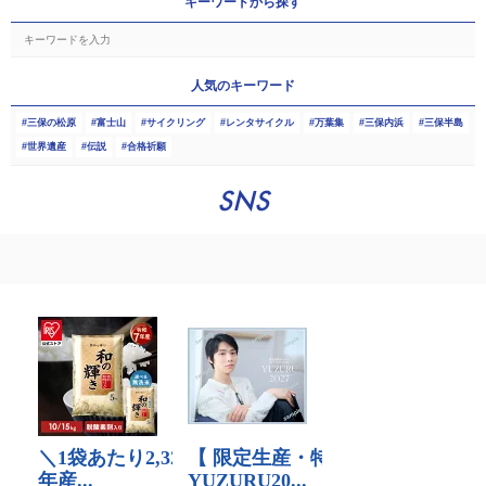
キーワードから探す
人気のキーワード
三保の松原
富士山
サイクリング
レンタサイクル
万葉集
三保内浜
三保半島
世界遺産
伝説
合格祈願
SNS