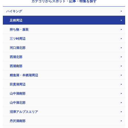
カテゴリから
スポット・記事・特集を探す
ハイキング
足柄周辺
持ち物・服装
三ツ峠周辺
河口湖北部
西湖北部
西湖南部
精進湖・本栖湖周辺
田貫湖周辺
山中湖南部
山中湖北部
沼津アルプスエリア
丹沢湖南部