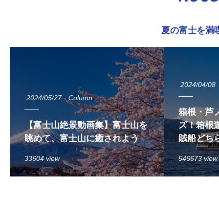
夏の富士を満
2024/04/08
2024/05/27
Column
箱根・芦
【富士山絶景動画集】富士山を
ズ！箱根遊
眺めて、富士山に癒されよう
賊船どち
33604 view
546673 view