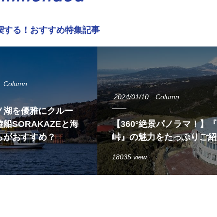
喫する！おすすめ特集記事
Column
2024/01/10
Column
ノ湖を優雅にクルー
船SORAKAZEと海
【360°絶景パノラマ！】
らがおすすめ？
峠』の魅力をたっぷりご紹
18035 view