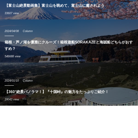
【富士山絶景動画集】富士山を眺めて、富士山に癒されよう
33607 view
2024/04/08
Column
箱根・芦ノ湖を優雅にクルーズ！箱根遊船SORAKAZEと海賊船どちらがおす
すめ？
546688 view
2024/01/10
Column
【360°絶景パノラマ！】『十国峠』の魅力をたっぷりご紹介！
18043 view