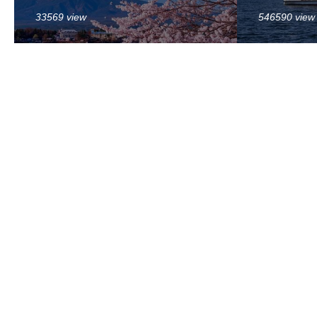
33569 view
546590 view