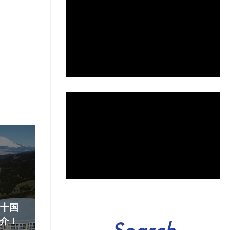
『十国
介！