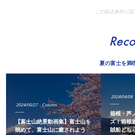
この絞込条件に該
Rec
夏の富士を満
2024/04/08
2024/05/27
Column
箱根・芦
【富士山絶景動画集】富士山を
ズ！箱根遊
眺めて、富士山に癒されよう
賊船どち