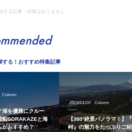
当する記事・特集はありません
ommended
喫する！おすすめ特集記事
Column
2024/01/10
Column
ノ湖を優雅にクルー
船SORAKAZEと海
【360°絶景パノラマ！】
らがおすすめ？
峠』の魅力をたっぷりご紹