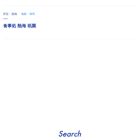
伊豆・熱海
海鮮・寿司
食事処 熱海 祇園
Search