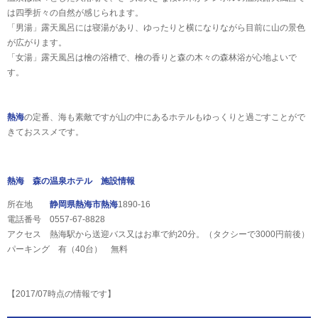
は四季折々の自然が感じられます。
「男湯」露天風呂には寝湯があり、ゆったりと横になりながら目前に山の景色
が広がります。
「女湯」露天風呂は檜の浴槽で、檜の香りと森の木々の森林浴が心地よいで
す。
熱海
の定番、海も素敵ですが山の中にあるホテルもゆっくりと過ごすことがで
きておススメです。
熱海 森の温泉ホテル 施設情報
所在地
静岡県
熱海市
熱海
1890-16
電話番号 0557-67-8828
アクセス 熱海駅から送迎バス又はお車で約20分。（タクシーで3000円前後）
パーキング 有（40台） 無料
【2017/07時点の情報です】