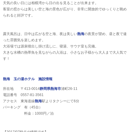
天気の良い日には相模湾から日の出を見ることが出来ます。
客室の窓からは美しい空と海の景色が広がり、非常に開放的でゆっくりと眺め
られると好評です。
露天風呂は、日中は広がる空と海、夜は美しい
熱海
の夜景が望め、昼と夜で違
った雰囲気を楽しめます。
大浴場では源泉噴出し掛け流しに、寝湯、サウナ室も完備。
大きな水槽の熱帯魚を見ながらの入浴は、小さなお子様から大人まで大人気で
す！
熱海 玉の湯ホテル 施設情報
所在地 〒413-0014
静岡県
熱海市
渚町26-11
電話番号 0557-81-3561
アクセス 東海道線
熱海
駅よりタクシーにて6分
パーキング 有（45台）
料金：1000円／泊