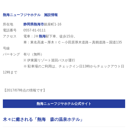
熱海ニューフジヤホテル 施設情報
所在地
静岡県
熱海市
銀座町1-16
電話番号 0557-81-0111
アクセス 電車：JＲ
熱海
駅下車、徒歩15分。
車：東名高速～厚木ＩＣ～小田原厚木道路～真鶴道路～国道135
号線
パーキング 有り（無料）
※ 伊東園リゾート巡回バスが運行
※ 駐車場のご利用は、チェックイン日13時からチェックアウト日
12時まで
【2017/07時点の情報です】
熱海ニューフジヤホテル公式サイト
木々に癒される「熱海 森の温泉ホテル」