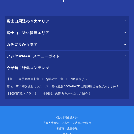
富士山周辺の４大エリア
富士山に近い関連エリア
カテゴリから探す
フジヤマNAVI メニューガイド
今が旬！特集コンテンツ
【富士山絶景動画集】富士山を眺めて、富士山に癒されよう
箱根・芦ノ湖を優雅にクルーズ！箱根遊船SORAKAZEと海賊船どちらがおすすめ？
【360°絶景パノラマ！】『十国峠』の魅力をたっぷりご紹介！
個人情報保護方針
「個人情報法」に基づく公表事項の提示
著作権・免責事項
ヘルプ