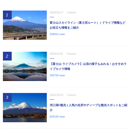
2020/01/17
Column
1
富士山スカイライン（富士宮ルート） | ドライブ情報など
お役立ち情報をご紹介
594414 view
2020/11/25
Column
2
【富士山 ライブカメラ】山頂の様子もみれる！おすすめラ
イブカメラ情報
355734 view
2021/12/10
Column
3
河口湖×観光 | 人気の名所やディープな観光スポットをご紹
介
624154 view