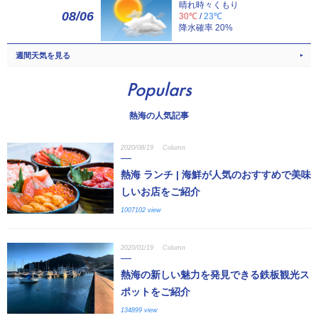
晴れ時々くもり
08/06
30℃
/
23℃
降水確率 20%
週間天気を見る
Populars
熱海の人気記事
2020/08/19
Column
熱海 ランチ | 海鮮が人気のおすすめで美味
しいお店をご紹介
1007102 view
2020/01/19
Column
熱海の新しい魅力を発見できる鉄板観光ス
ポットをご紹介
134899 view