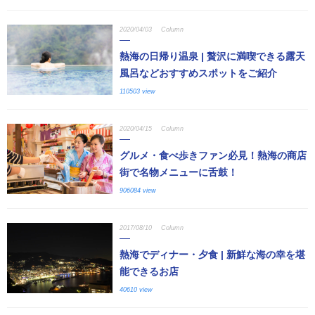
2020/04/03
Column
熱海の日帰り温泉 | 贅沢に満喫できる露天
風呂などおすすめスポットをご紹介
110503 view
2020/04/15
Column
グルメ・食べ歩きファン必見！熱海の商店
街で名物メニューに舌鼓！
906084 view
2017/08/10
Column
熱海でディナー・夕食 | 新鮮な海の幸を堪
能できるお店
40610 view