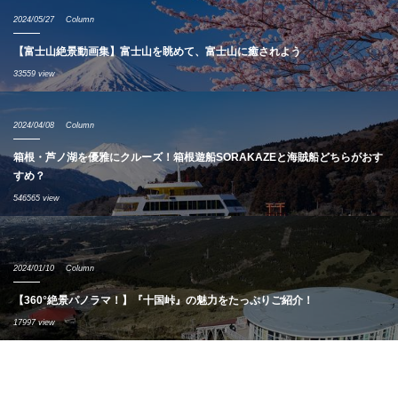
2024/05/27
Column
【富士山絶景動画集】富士山を眺めて、富士山に癒されよう
33559 view
2024/04/08
Column
箱根・芦ノ湖を優雅にクルーズ！箱根遊船SORAKAZEと海賊船どちらがおす
すめ？
546565 view
2024/01/10
Column
【360°絶景パノラマ！】『十国峠』の魅力をたっぷりご紹介！
17997 view