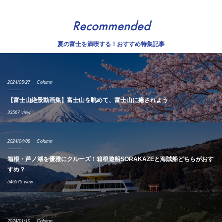
Recommended
夏の富士を満喫する！おすすめ特集記事
2024/05/27
Column
【富士山絶景動画集】富士山を眺めて、富士山に癒されよう
33567 view
2024/04/08
Column
箱根・芦ノ湖を優雅にクルーズ！箱根遊船SORAKAZEと海賊船どちらがおす
すめ？
546575 view
2024/01/10
Column