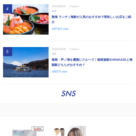
2020/08/19
Column
4
熱海 ランチ | 海鮮が人気のおすすめで美味しいお店をご紹
介
1007110 view
2024/04/08
Column
5
箱根・芦ノ湖を優雅にクルーズ！箱根遊船SORAKAZEと海
賊船どちらがおすすめ？
546575 view
SNS