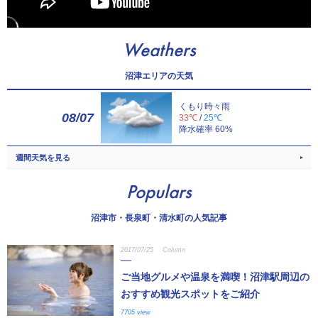
Weathers
沼津エリアの天気
くもり時々雨
08/07
33℃
/
25℃
降水確率 60%
週間天気を見る
Populars
沼津市・長泉町・清水町の人気記事
2017/07/25
Column
ご当地グルメや温泉を満喫！沼津駅周辺の
おすすめ観光スポットをご紹介
7705 view