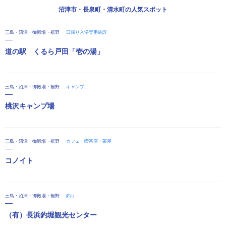
沼津市・長泉町・清水町の人気スポット
三島・沼津・御殿場・裾野
日帰り入浴専用施設
道の駅 くるら戸田「壱の湯」
三島・沼津・御殿場・裾野
キャンプ
桃沢キャンプ場
三島・沼津・御殿場・裾野
カフェ・喫茶店・茶屋
コノイト
三島・沼津・御殿場・裾野
釣り
（有）長浜釣堀観光センター