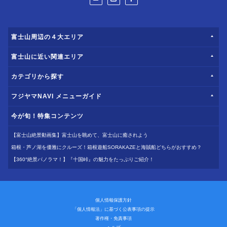
富士山周辺の４大エリア
富士山に近い関連エリア
カテゴリから探す
フジヤマNAVI メニューガイド
今が旬！特集コンテンツ
【富士山絶景動画集】富士山を眺めて、富士山に癒されよう
箱根・芦ノ湖を優雅にクルーズ！箱根遊船SORAKAZEと海賊船どちらがおすすめ？
【360°絶景パノラマ！】『十国峠』の魅力をたっぷりご紹介！
個人情報保護方針
「個人情報法」に基づく公表事項の提示
著作権・免責事項