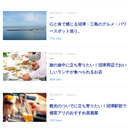
2017/06/29
Column
心と体で感じる沼津・三島のグルメ・パワ
ースポット巡り。
7791 view
2017/07/25
Column
旅の途中に立ち寄りたい！沼津周辺でおい
しいランチが食べられるお店
3603 view
2019/02/19
Column
観光のついでに立ち寄りたい！沼津駅前で
個室アリのおすすめ居酒屋
7474 view