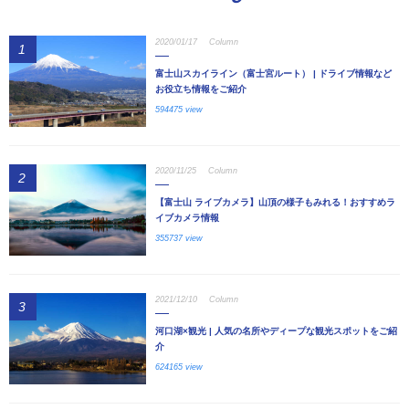
2020/01/17
Column
1
富士山スカイライン（富士宮ルート） | ドライブ情報など
お役立ち情報をご紹介
594475 view
2020/11/25
Column
2
【富士山 ライブカメラ】山頂の様子もみれる！おすすめラ
イブカメラ情報
355737 view
2021/12/10
Column
3
河口湖×観光 | 人気の名所やディープな観光スポットをご紹
介
624165 view