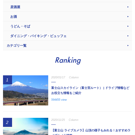
居酒屋
お酒
うどん・そば
ダイニング・バイキング・ビュッフェ
カテゴリ一覧
Ranking
2020/01/17
Column
1
富士山スカイライン（富士宮ルート） | ドライブ情報など
お役立ち情報をご紹介
594455 view
2020/11/25
Column
2
【富士山 ライブカメラ】山頂の様子もみれる！おすすめラ