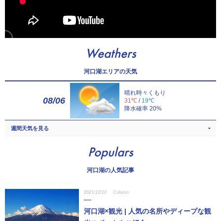
Weathers
河口湖エリアの天気
晴れ時々くもり
08/06
31℃
/
19℃
降水確率 20%
週間天気を見る
Populars
河口湖の人気記事
2021/12/10
Column
河口湖×観光 | 人気の名所やディープな観