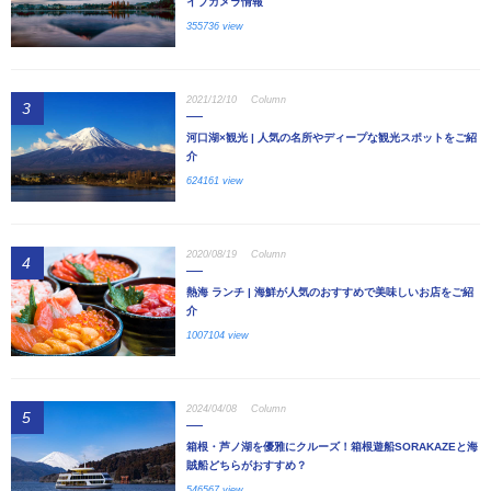
イブカメラ情報
355736 view
2021/12/10
Column
3
河口湖×観光 | 人気の名所やディープな観光スポットをご紹
介
624161 view
2020/08/19
Column
4
熱海 ランチ | 海鮮が人気のおすすめで美味しいお店をご紹
介
1007104 view
2024/04/08
Column
5
箱根・芦ノ湖を優雅にクルーズ！箱根遊船SORAKAZEと海
賊船どちらがおすすめ？
546567 view