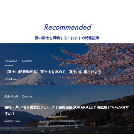
Recommended
夏の富士を満喫する！おすすめ特集記事
2024/05/27
Column
【富士山絶景動画集】富士山を眺めて、富士山に癒されよう
33564 view
2024/04/08
Column
箱根・芦ノ湖を優雅にクルーズ！箱根遊船SORAKAZEと海賊船どちらがおす
すめ？
546567 view