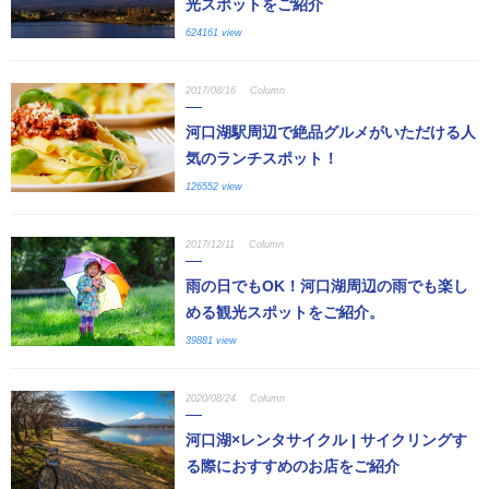
光スポットをご紹介
624161 view
2017/08/16
Column
河口湖駅周辺で絶品グルメがいただける人
気のランチスポット！
126552 view
2017/12/11
Column
雨の日でもOK！河口湖周辺の雨でも楽し
める観光スポットをご紹介。
39881 view
2020/08/24
Column
河口湖×レンタサイクル | サイクリングす
る際におすすめのお店をご紹介