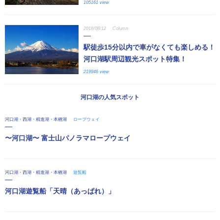
105161 view
2018/08/12
Column
駅徒歩15分以内で車がなくても楽しめる！
河口湖駅周辺観光スポット特集！
219946 view
河口湖の人気スポット
河口湖・西湖・精進湖・本栖湖
ロープウェイ
〜河口湖〜 富士山パノラマロープウェイ
河口湖・西湖・精進湖・本栖湖
遊覧船
河口湖遊覧船「天晴（あっぱれ）」