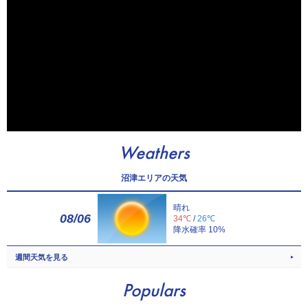
Weathers
沼津エリアの天気
晴れ
08/06
34℃
/
26℃
降水確率 10%
週間天気を見る
Populars