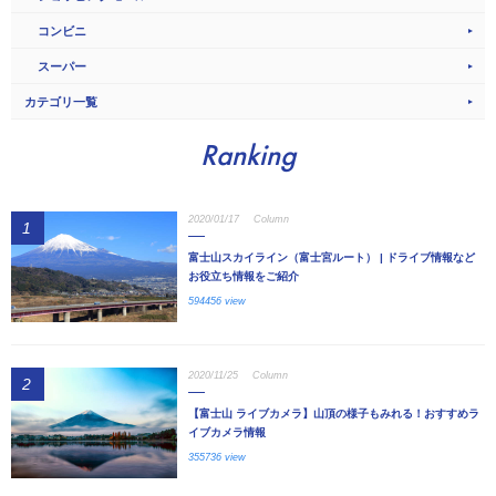
コンビニ
スーパー
カテゴリ一覧
Ranking
2020/01/17
Column
1
富士山スカイライン（富士宮ルート） | ドライブ情報など
お役立ち情報をご紹介
594456 view
2020/11/25
Column
2
【富士山 ライブカメラ】山頂の様子もみれる！おすすめラ
イブカメラ情報
355736 view