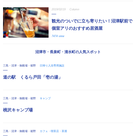
2019/02/19
Column
観光のついでに立ち寄りたい！沼津駅前で
個室アリのおすすめ居酒屋
7474 view
沼津市・長泉町・清水町の人気スポット
三島・沼津・御殿場・裾野
日帰り入浴専用施設
道の駅 くるら戸田「壱の湯」
三島・沼津・御殿場・裾野
キャンプ
桃沢キャンプ場
三島・沼津・御殿場・裾野
カフェ・喫茶店・茶屋