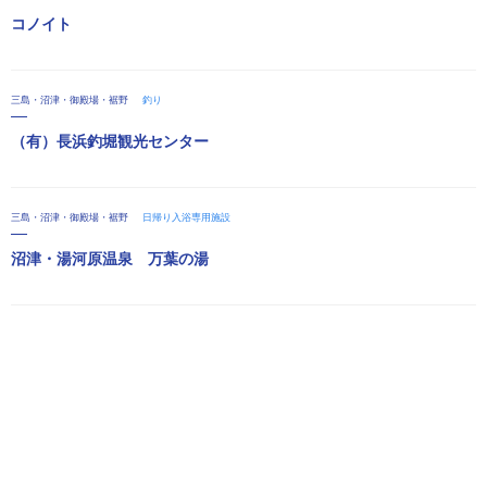
コノイト
三島・沼津・御殿場・裾野
釣り
（有）長浜釣堀観光センター
三島・沼津・御殿場・裾野
日帰り入浴専用施設
沼津・湯河原温泉 万葉の湯