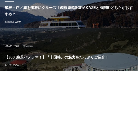
箱根・芦ノ湖を優雅にクルーズ！箱根遊船SORAKAZEと海賊船どちらがおす
すめ？
546568 view
2024/01/10
Column
【360°絶景パノラマ！】『十国峠』の魅力をたっぷりご紹介！
17998 view