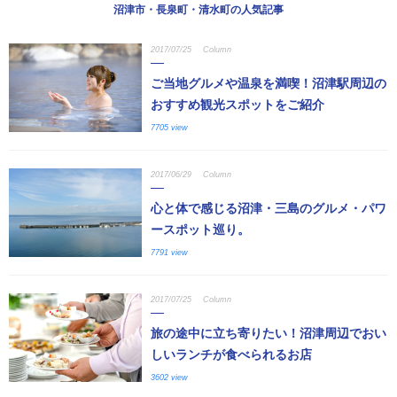
沼津市・長泉町・清水町の人気記事
2017/07/25
Column
ご当地グルメや温泉を満喫！沼津駅周辺の
おすすめ観光スポットをご紹介
7705 view
2017/06/29
Column
心と体で感じる沼津・三島のグルメ・パワ
ースポット巡り。
7791 view
2017/07/25
Column
旅の途中に立ち寄りたい！沼津周辺でおい
しいランチが食べられるお店
3602 view