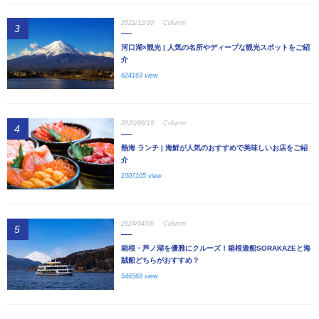
2021/12/10
Column
3
河口湖×観光 | 人気の名所やディープな観光スポットをご紹
介
624163 view
2020/08/19
Column
4
熱海 ランチ | 海鮮が人気のおすすめで美味しいお店をご紹
介
1007105 view
2024/04/08
Column
5
箱根・芦ノ湖を優雅にクルーズ！箱根遊船SORAKAZEと海
賊船どちらがおすすめ？
546568 view