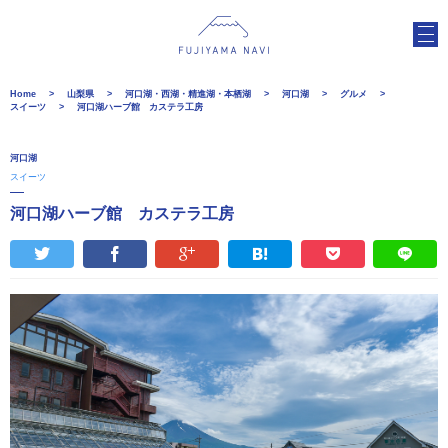
Home
山梨県
河口湖・西湖・精進湖・本栖湖
河口湖
グルメ
スイーツ
河口湖ハーブ館 カステラ工房
河口湖
スイーツ
河口湖ハーブ館 カステラ工房