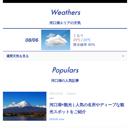
Weathers
河口湖エリアの天気
くもり
08/06
29℃
/
20℃
降水確率 40%
週間天気を見る
Populars
河口湖の人気記事
2021/12/10
Column
河口湖×観光 | 人気の名所やディープな観
光スポットをご紹介
624144 view