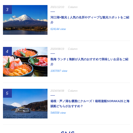
2021/12/10
Column
3
河口湖×観光 | 人気の名所やディープな観光スポットをご紹
介
624144 view
2020/08/19
Column
4
熱海 ランチ | 海鮮が人気のおすすめで美味しいお店をご紹
介
1007097 view
2024/04/08
Column
5
箱根・芦ノ湖を優雅にクルーズ！箱根遊船SORAKAZEと海
賊船どちらがおすすめ？
546558 view