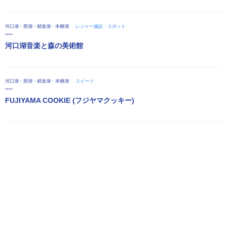
河口湖・西湖・精進湖・本栖湖
レジャー施設・スポット
河口湖音楽と森の美術館
河口湖・西湖・精進湖・本栖湖
スイーツ
FUJIYAMA COOKIE (フジヤマクッキー)