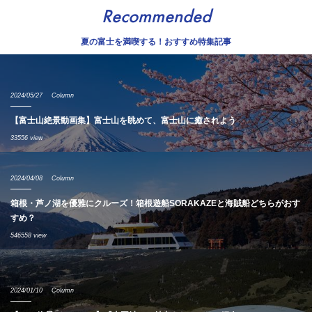
Recommended
夏の富士を満喫する！おすすめ特集記事
2024/05/27
Column
【富士山絶景動画集】富士山を眺めて、富士山に癒されよう
33556 view
2024/04/08
Column
箱根・芦ノ湖を優雅にクルーズ！箱根遊船SORAKAZEと海賊船どちらがおす
すめ？
546558 view
2024/01/10
Column