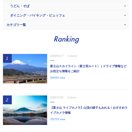
うどん・そば
ダイニング・バイキング・ビュッフェ
カテゴリ一覧
Ranking
2020/01/17
Column
1
富士山スカイライン（富士宮ルート） | ドライブ情報など
お役立ち情報をご紹介
594363 view
2020/11/25
Column
2
【富士山 ライブカメラ】山頂の様子もみれる！おすすめラ
イブカメラ情報
355733 view