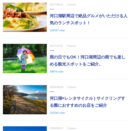
2017/08/16
Column
河口湖駅周辺で絶品グルメがいただける人
気のランチスポット！
126547 view
2017/12/11
Column
雨の日でもOK！河口湖周辺の雨でも楽し
める観光スポットをご紹介。
39879 view
2020/08/24
Column
河口湖×レンタサイクル | サイクリングす
る際におすすめのお店をご紹介
105160 view
2018/08/12
Column